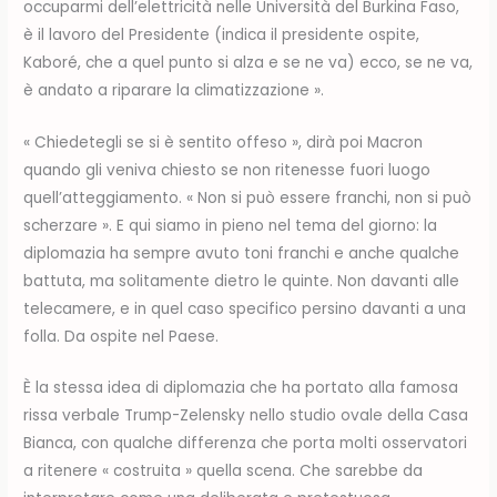
occuparmi dell’elettricità nelle Università del Burkina Faso,
è il lavoro del Presidente (indica il presidente ospite,
Kaboré, che a quel punto si alza e se ne va) ecco, se ne va,
è andato a riparare la climatizzazione ».
« Chiedetegli se si è sentito offeso », dirà poi Macron
quando gli veniva chiesto se non ritenesse fuori luogo
quell’atteggiamento. « Non si può essere franchi, non si può
scherzare ». E qui siamo in pieno nel tema del giorno: la
diplomazia ha sempre avuto toni franchi e anche qualche
battuta, ma solitamente dietro le quinte. Non davanti alle
telecamere, e in quel caso specifico persino davanti a una
folla. Da ospite nel Paese.
È la stessa idea di diplomazia che ha portato alla famosa
rissa verbale Trump-Zelensky nello studio ovale della Casa
Bianca, con qualche differenza che porta molti osservatori
a ritenere « costruita » quella scena. Che sarebbe da