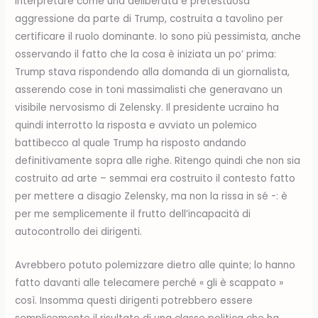
interpretare come una deliberata e pretestuosa
aggressione da parte di Trump, costruita a tavolino per
certificare il ruolo dominante. Io sono più pessimista, anche
osservando il fatto che la cosa è iniziata un po’ prima:
Trump stava rispondendo alla domanda di un giornalista,
asserendo cose in toni massimalisti che generavano un
visibile nervosismo di Zelensky. Il presidente ucraino ha
quindi interrotto la risposta e avviato un polemico
battibecco al quale Trump ha risposto andando
definitivamente sopra alle righe. Ritengo quindi che non sia
costruito ad arte – semmai era costruito il contesto fatto
per mettere a disagio Zelensky, ma non la rissa in sé -: è
per me semplicemente il frutto dell’incapacità di
autocontrollo dei dirigenti.
Avrebbero potuto polemizzare dietro alle quinte; lo hanno
fatto davanti alle telecamere perché « gli è scappato »
così. Insomma questi dirigenti potrebbero essere