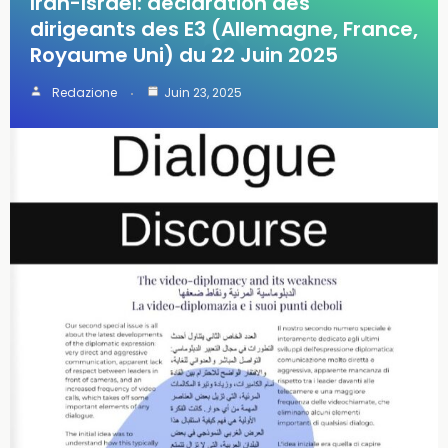
Iran-Israël: déclaration des
dirigeants des E3 (Allemagne, France,
Royaume Uni) du 22 Juin 2025
Redazione
Juin 23, 2025