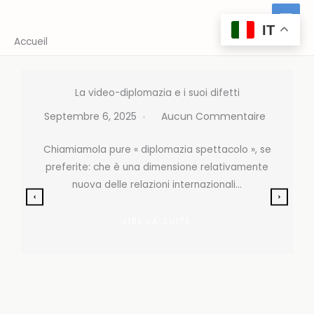
Aller
au
IT
Accueil
contenu
La video-diplomazia e i suoi difetti
Septembre 6, 2025
Aucun Commentaire
Chiamiamola pure « diplomazia spettacolo », se
preferite: che è una dimensione relativamente
nuova delle relazioni internazionali…
LIRE LA SUITE