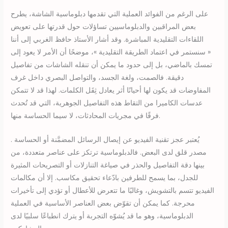
على الرغم من الفوائد العملية التي تقدمها دبلوماسية الشاشة، يطرح
بعض المراقبين والدبلوماسيين تساؤلات حول قدرتها على تعويض
اللقاءات التقليدية المباشرة. وقد أشار الأستاذ حافظ الغربي إلى أننا
« سنستمر في اعتماد الطريقة التقليدية »، موضحًا أن الأمر لا يعود إلى
تمسك بالماضي، بل إلى حدود ما يمكن أن تنقله الشاشات من تفاصيل
دقيقة. فالصمت، ولغة الجسد، والتواصل البصري داخل غرف
المفاوضات قد يكون لها أحيانًا أثر يعادل ثِقَل الكلمات. لهذا قد لا تتمكن
عدسات الكاميرا من التقاط هذه التفاصيل الجوهرية، التي قد تُحدث
فرقًا في مجريات المحادثات، لا سيما الحساسة منها.
. يُعتبر عجز تقنية الفيديو عن إيصال الرسائل المضمَّنة أو الحساسة
مصدر قلق لدى البعض. فالدبلوماسية ترتكز على عناصر متعددة، من
بينها دقة التفاصيل والحذر في صياغة التنازلات أو التصريحات المثيرة
للجدل، بما يسمح للطرفين بادّعاء تحقيق مكاسب. إلا أن مكالمات
الفيديو تتسم بالتشويش، وغالبًا ما تتعرض للأعطال أو تؤدي إلى تأخيرات
محرجة. كما يمكن أن تقوّض بعض العناصر الأساسية في العملية
الدبلوماسية، وهو ما قد يُشوّه التجربة أو يترك انطباعًا سلبيًا لدى