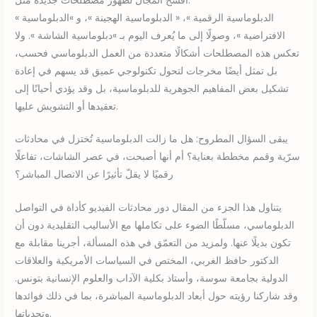
أفسح المجال لظهور مصطلحات جديدة مثل:
« الدبلوماسية الرقمية »، « الدبلوماسية الهجينة »، و »الدبلوماسية
الافتراضية »، وصولًا إلى ما يُعرف اليوم بـ »دبلوماسية الشاشة ». ولا
تعكس هذه المصطلحات أشكالًا متعددة من العمل الدبلوماسي فحسب،
بل تمثل أيضًا مخرجات لتحول تكنولوجي عميق قد يسهم في إعادة
تشكيل بعض المفاهيم الجوهرية للدبلوماسية، بل وقد يؤدي أحيانًا إلى
تعقيدها أو التشويش عليها.
يبقى السؤال المطروح: هل ما زالت الدبلوماسية تُختزل في محادثات
سرّية وقمم مخططة بعناية؟ أم أنها أصبحت، في عصر الشاشات، تفاعلًا
رقميًا لا يقلّ تأثيرًا عن الاتصال المباشر؟
يتناول هذا الجزء من المقال دور محادثات الفيديو كأداة في التواصل
الدبلوماسي، مسلّطًا الضوء على تكاملها مع الأساليب التقليدية دون أن
تكون بديلًا عنها. ولمزيد من التعمّق في هذه المسألة، أجرينا مقابلة مع
الدكتور حافظ الغربي، المختص في السياسات الأمريكية والعلاقات
الدولية بجامعة سوسة، وأستاذ بكلية الآداب والعلوم الإنسانية بتونس.
وقد شاركنا رؤيته حول أبعاد الدبلوماسية المباشرة، بما في ذلك فوائدها
وتحدياتها.