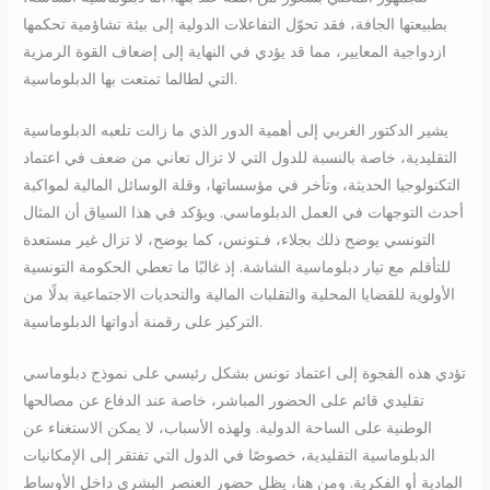
بطبيعتها الجافة، فقد تحوّل التفاعلات الدولية إلى بيئة تشاؤمية تحكمها
ازدواجية المعايير، مما قد يؤدي في النهاية إلى إضعاف القوة الرمزية
التي لطالما تمتعت بها الدبلوماسية.
يشير الدكتور الغربي إلى أهمية الدور الذي ما زالت تلعبه الدبلوماسية
التقليدية، خاصة بالنسبة للدول التي لا تزال تعاني من ضعف في اعتماد
التكنولوجيا الحديثة، وتأخر في مؤسساتها، وقلة الوسائل المالية لمواكبة
أحدث التوجهات في العمل الدبلوماسي. ويؤكد في هذا السياق أن المثال
التونسي يوضح ذلك بجلاء، فـتونس، كما يوضح، لا تزال غير مستعدة
للتأقلم مع تيار دبلوماسية الشاشة. إذ غالبًا ما تعطي الحكومة التونسية
الأولوية للقضايا المحلية والتقلبات المالية والتحديات الاجتماعية بدلًا من
التركيز على رقمنة أدواتها الدبلوماسية.
تؤدي هذه الفجوة إلى اعتماد تونس بشكل رئيسي على نموذج دبلوماسي
تقليدي قائم على الحضور المباشر، خاصة عند الدفاع عن مصالحها
الوطنية على الساحة الدولية. ولهذه الأسباب، لا يمكن الاستغناء عن
الدبلوماسية التقليدية، خصوصًا في الدول التي تفتقر إلى الإمكانيات
المادية أو الفكرية. ومن هنا، يظل حضور العنصر البشري داخل الأوساط