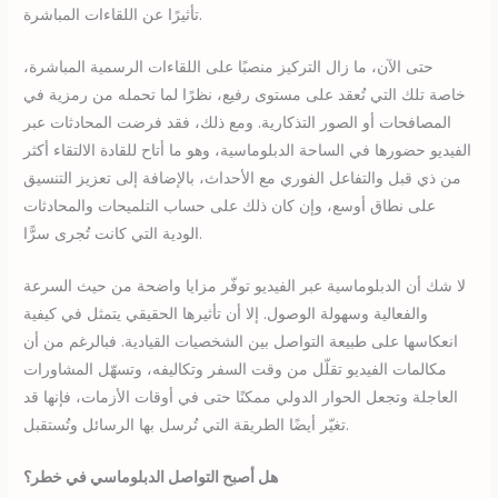
تأثيرًا عن اللقاءات المباشرة.
حتى الآن، ما زال التركيز منصبًا على اللقاءات الرسمية المباشرة،
خاصة تلك التي تُعقد على مستوى رفيع، نظرًا لما تحمله من رمزية في
المصافحات أو الصور التذكارية. ومع ذلك، فقد فرضت المحادثات عبر
الفيديو حضورها في الساحة الدبلوماسية، وهو ما أتاح للقادة الالتقاء أكثر
من ذي قبل والتفاعل الفوري مع الأحداث، بالإضافة إلى تعزيز التنسيق
على نطاق أوسع، وإن كان ذلك على حساب التلميحات والمحادثات
الودية التي كانت تُجرى سرًّا.
لا شك أن الدبلوماسية عبر الفيديو توفّر مزايا واضحة من حيث السرعة
والفعالية وسهولة الوصول. إلا أن تأثيرها الحقيقي يتمثل في كيفية
انعكاسها على طبيعة التواصل بين الشخصيات القيادية. فبالرغم من أن
مكالمات الفيديو تقلّل من وقت السفر وتكاليفه، وتسهّل المشاورات
العاجلة وتجعل الحوار الدولي ممكنًا حتى في أوقات الأزمات، فإنها قد
تغيّر أيضًا الطريقة التي تُرسل بها الرسائل وتُستقبل.
هل أصبح التواصل الدبلوماسي في خطر؟