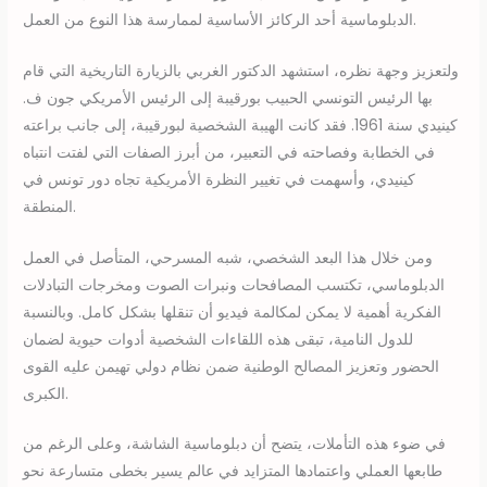
الدبلوماسية أحد الركائز الأساسية لممارسة هذا النوع من العمل.
ولتعزيز وجهة نظره، استشهد الدكتور الغربي بالزيارة التاريخية التي قام
بها الرئيس التونسي الحبيب بورقيبة إلى الرئيس الأمريكي جون ف.
كينيدي سنة 1961. فقد كانت الهيبة الشخصية لبورقيبة، إلى جانب براعته
في الخطابة وفصاحته في التعبير، من أبرز الصفات التي لفتت انتباه
كينيدي، وأسهمت في تغيير النظرة الأمريكية تجاه دور تونس في
المنطقة.
ومن خلال هذا البعد الشخصي، شبه المسرحي، المتأصل في العمل
الدبلوماسي، تكتسب المصافحات ونبرات الصوت ومخرجات التبادلات
الفكرية أهمية لا يمكن لمكالمة فيديو أن تنقلها بشكل كامل. وبالنسبة
للدول النامية، تبقى هذه اللقاءات الشخصية أدوات حيوية لضمان
الحضور وتعزيز المصالح الوطنية ضمن نظام دولي تهيمن عليه القوى
الكبرى.
في ضوء هذه التأملات، يتضح أن دبلوماسية الشاشة، وعلى الرغم من
طابعها العملي واعتمادها المتزايد في عالم يسير بخطى متسارعة نحو