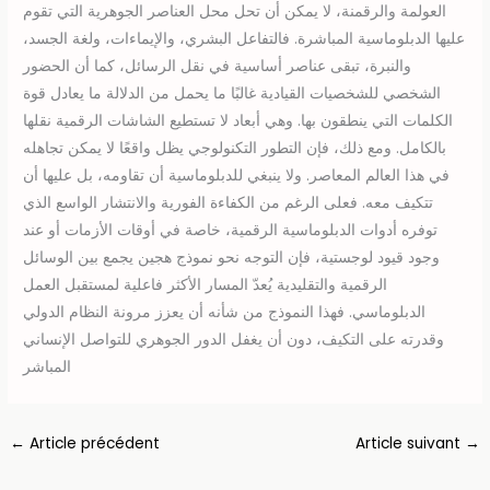
العولمة والرقمنة، لا يمكن أن تحل محل العناصر الجوهرية التي تقوم
عليها الدبلوماسية المباشرة. فالتفاعل البشري، والإيماءات، ولغة الجسد،
والنبرة، تبقى عناصر أساسية في نقل الرسائل، كما أن الحضور
الشخصي للشخصيات القيادية غالبًا ما يحمل من الدلالة ما يعادل قوة
الكلمات التي ينطقون بها. وهي أبعاد لا تستطيع الشاشات الرقمية نقلها
بالكامل. ومع ذلك، فإن التطور التكنولوجي يظل واقعًا لا يمكن تجاهله
في هذا العالم المعاصر. ولا ينبغي للدبلوماسية أن تقاومه، بل عليها أن
تتكيف معه. فعلى الرغم من الكفاءة الفورية والانتشار الواسع الذي
توفره أدوات الدبلوماسية الرقمية، خاصة في أوقات الأزمات أو عند
وجود قيود لوجستية، فإن التوجه نحو نموذج هجين يجمع بين الوسائل
الرقمية والتقليدية يُعدّ المسار الأكثر فاعلية لمستقبل العمل
الدبلوماسي. فهذا النموذج من شأنه أن يعزز مرونة النظام الدولي
وقدرته على التكيف، دون أن يغفل الدور الجوهري للتواصل الإنساني
المباشر
←
Article précédent
Article suivant
→