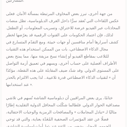
المشاركين.
من جهة أخرى، تبرز بعض المخاوف المرتبطة بمسألة الأمان. فعلى
عكس اللقاءات التي تُعقد سرًّا داخل الغرف الدبلوماسية، تظل منصات
المحادثات عبر الفيديو عرضة للاختراق، وتسريب المعلومات، أو التطفل.
لذلك، فإن اعتماد الحكومات على القنوات الرقمية قد يعرّضها لخطر
كشف أسرارها أمام منافسين أو جهات خبيثة. ومع التقدّم المتسارع في
مجال الذكاء الاصطناعي، بات من الممكن استخدام هذه التقنيات
للتلاعب بمقاطع الفيديو أو إنشاء نسخ مزيفة منها، مما يمنح بعض
الأطراف أفضلية على حساب أخرى، ويسهم في تعميق أزمة التواصل
على المستوى الدولي. وقد شدّد ضيف المقابلة على هذه النقطة، مؤكدًا
أن « لتقنيات الذكاء الاصطناعي قدرة تلاعبية… لذا يجب الالتزام بالحذر
عند استخدامها ».
ختامًا، يرى بعض المراقبين أن دبلوماسية الشاشة تُسهم في تلاشي
مصداقية الحوار الدولي. فلطالما شكّلت المحافل الدولية التقليدية إطارًا
مثاليًا لـ »تبادل المجاملات » والمصافحات الرمزية والوجبات الاحتفالية،
فضلًا عن عقد المؤتمرات الصحفية المُعَدّة بعناية، والتي قد توحي
للجمهور المحلي بشعور من الثقة عند بثها. أما دبلوماسية الشاشة،