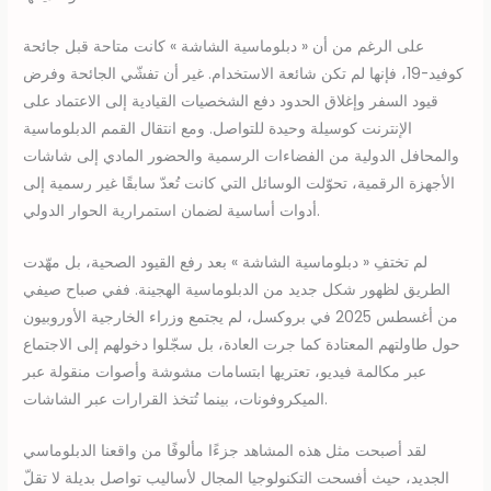
على الرغم من أن « دبلوماسية الشاشة » كانت متاحة قبل جائحة
كوفيد-19، فإنها لم تكن شائعة الاستخدام. غير أن تفشّي الجائحة وفرض
قيود السفر وإغلاق الحدود دفع الشخصيات القيادية إلى الاعتماد على
الإنترنت كوسيلة وحيدة للتواصل. ومع انتقال القمم الدبلوماسية
والمحافل الدولية من الفضاءات الرسمية والحضور المادي إلى شاشات
الأجهزة الرقمية، تحوّلت الوسائل التي كانت تُعدّ سابقًا غير رسمية إلى
أدوات أساسية لضمان استمرارية الحوار الدولي.
لم تختفِ « دبلوماسية الشاشة » بعد رفع القيود الصحية، بل مهّدت
الطريق لظهور شكل جديد من الدبلوماسية الهجينة. ففي صباح صيفي
من أغسطس 2025 في بروكسل، لم يجتمع وزراء الخارجية الأوروبيون
حول طاولتهم المعتادة كما جرت العادة، بل سجّلوا دخولهم إلى الاجتماع
عبر مكالمة فيديو، تعتريها ابتسامات مشوشة وأصوات منقولة عبر
الميكروفونات، بينما تُتخذ القرارات عبر الشاشات.
لقد أصبحت مثل هذه المشاهد جزءًا مألوفًا من واقعنا الدبلوماسي
الجديد، حيث أفسحت التكنولوجيا المجال لأساليب تواصل بديلة لا تقلّ