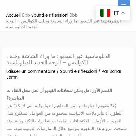
Aller
au
IT
Accueil
Spunti e riflessioni
contenu
الدبلوماسية عبر الفيديو : ما وراء الشاشة وخلف الكواليس – الوجه
الجديد للدبلوماسية
الدبلوماسية عبر الفيديو : ما وراء الشاشة وخلف
الكواليس – الوجه الجديد للدبلوماسية
Laisser un commentaire
/
Spunti e riflessioni
/ Par
Sahar
Jemni
القسم الأول: هل يمكن لمحادثات الفيديو أن تحل محل اللقاءات
المباشرة؟
يُعدّ مفهوم الدبلوماسية من المفاهيم الديناميكية التي لا تكفّ عن
التطوّر، إذ تتأثر دلالاته الأساسية بمجموعة من العوامل المتغيّرة مثل
الحروب، الأزمات، الاكتشافات العلمية، والتطورات التكنولوجية. وقد
سمحت مرونة هذا المفهوم بتوسيع نطاق الممارسات الدبلوماسية، مما