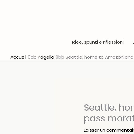
Aller
au
contenu
Idee, spunti e riflessioni
Accueil
Pagella
Seattle, home to Amazon and 
Seattle, h
pass morat
Laisser un commentai