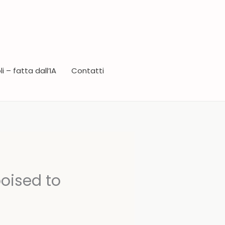
i – fatta dall’IA
Contatti
oised to