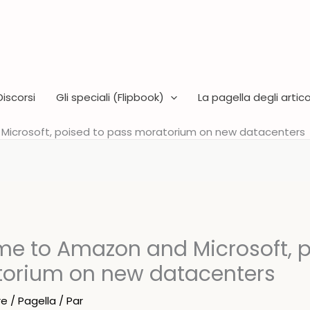
Discorsi
Gli speciali (Flipbook)
La pagella degli articol
Microsoft, poised to pass moratorium on new datacenters
ome to Amazon and Microsoft, p
orium on new datacenters
re
/
Pagella
/ Par