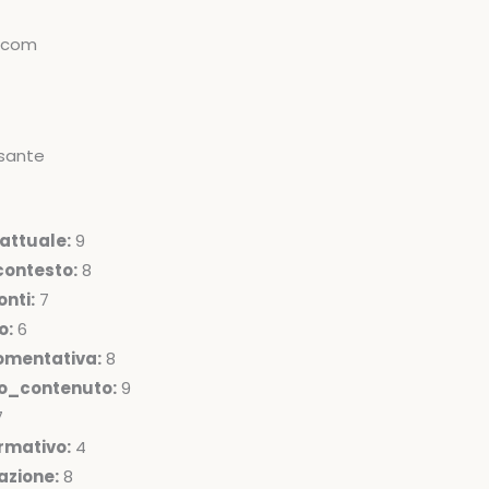
.com
sante
attuale:
9
ontesto:
8
nti:
7
o:
6
omentativa:
8
lo_contenuto:
9
7
rmativo:
4
azione:
8