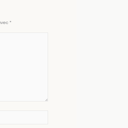
 avec
*