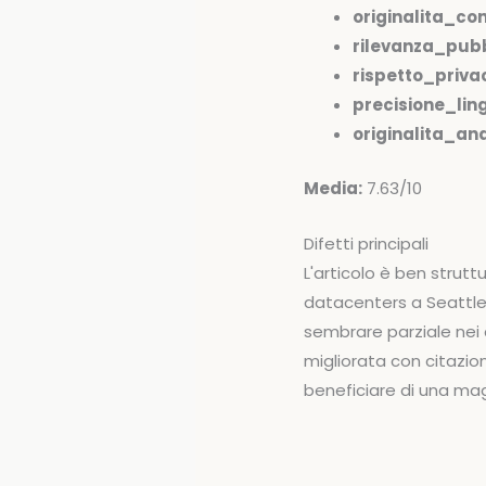
originalita_co
rilevanza_pubb
rispetto_priva
precisione_ling
originalita_anal
Media:
7.63/10
Difetti principali
L'articolo è ben strut
datacenters a Seattle
sembrare parziale nei 
migliorata con citazion
beneficiare di una magg