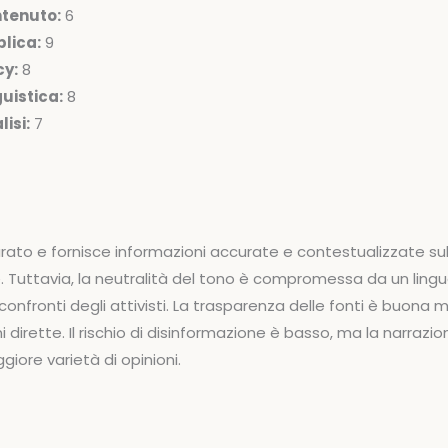
ntenuto:
6
lica:
9
cy:
8
uistica:
8
isi:
7
turato e fornisce informazioni accurate e contestualizzate sul
. Tuttavia, la neutralità del tono è compromessa da un ling
confronti degli attivisti. La trasparenza delle fonti è buon
i dirette. Il rischio di disinformazione è basso, ma la narraz
iore varietà di opinioni.