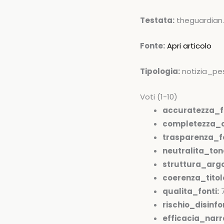
Testata:
theguardian
Fonte:
Apri articolo
Tipologia:
notizia_pe
Voti (1-10)
accuratezza_f
completezza_c
trasparenza_fo
neutralita_ton
struttura_arg
coerenza_tito
qualita_fonti:
rischio_disinfo
efficacia_narr