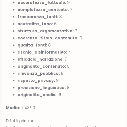
accuratezza_fattuale:
9
completezza_contesto:
7
trasparenza_fonti:
8
neutralita_tono:
6
struttura_argomentativa:
7
coerenza_titolo_contenuto:
9
qualita_fonti:
8
rischio_disinformativo:
4
efficacia_narrazione:
7
originalita_contenuto:
5
rilevanza_pubblica:
8
rispetto_privacy:
9
precisione_linguistica:
8
originalita_analisi:
6
Media:
7.43/10
Difetti principali