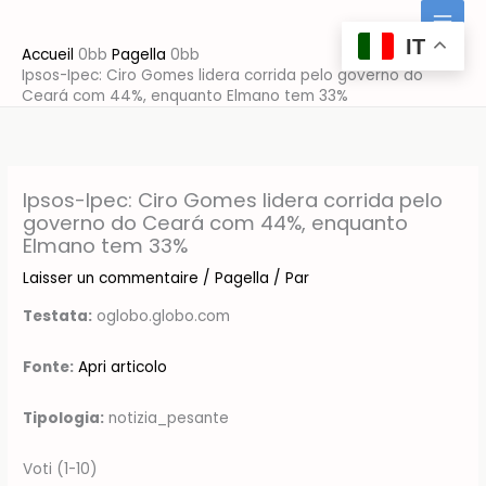
Aller
au
IT
Accueil
Pagella
contenu
Ipsos-Ipec: Ciro Gomes lidera corrida pelo governo do
Ceará com 44%, enquanto Elmano tem 33%
Ipsos-Ipec: Ciro Gomes lidera corrida pelo
governo do Ceará com 44%, enquanto
Elmano tem 33%
Laisser un commentaire
/
Pagella
/ Par
Testata:
oglobo.globo.com
Fonte:
Apri articolo
Tipologia:
notizia_pesante
Voti (1-10)