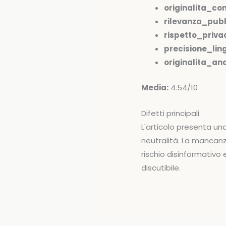
originalita_co
rilevanza_pubb
rispetto_priva
precisione_ling
originalita_anal
Media:
4.54/10
Difetti principali
L'articolo presenta un
neutralità. La mancanz
rischio disinformativo
discutibile.