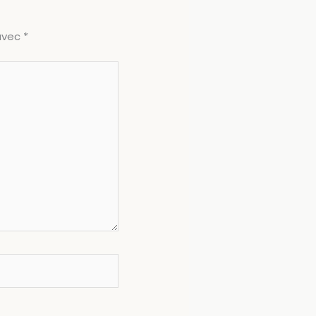
 avec
*