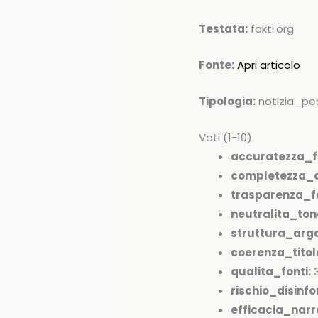
Testata:
fakti.org
Fonte:
Apri articolo
Tipologia:
notizia_pe
Voti (1-10)
accuratezza_f
completezza_c
trasparenza_fo
neutralita_ton
struttura_arg
coerenza_tito
qualita_fonti:
rischio_disinfo
efficacia_narr