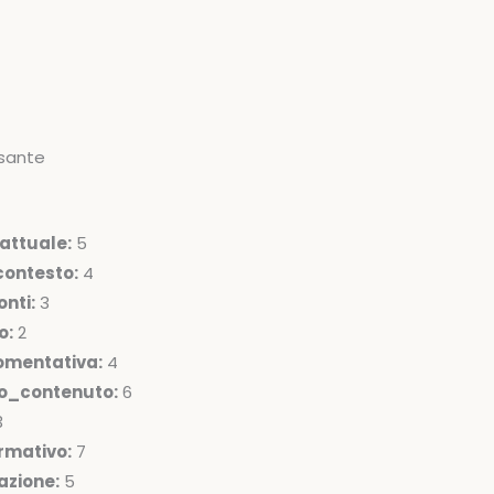
sante
attuale:
5
ontesto:
4
nti:
3
o:
2
omentativa:
4
lo_contenuto:
6
3
rmativo:
7
azione:
5