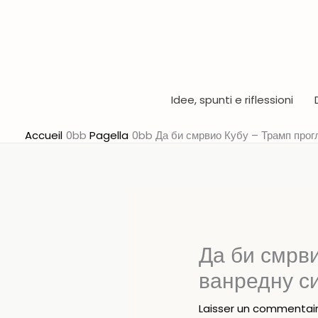
Aller
au
contenu
Idee, spunti e riflessioni
Accueil
Pagella
Да би смрвио Кубу – Трамп прог
Да би смрв
ванредну си
Laisser un commentai