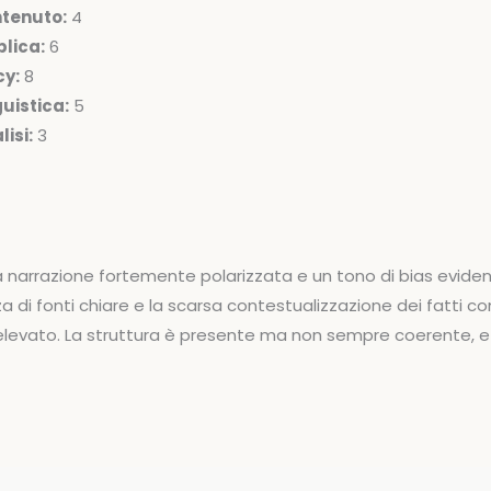
ntenuto:
4
lica:
6
cy:
8
uistica:
5
isi:
3
a narrazione fortemente polarizzata e un tono di bias eviden
a di fonti chiare e la scarsa contestualizzazione dei fatti c
 elevato. La struttura è presente ma non sempre coerente, e l