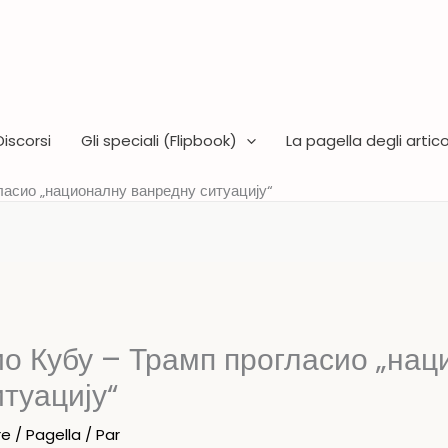
Discorsi
Gli speciali (Flipbook)
La pagella degli articol
ласио „националну ванредну ситуацију“
ио Кубу – Трамп прогласио „на
туацију“
re
/
Pagella
/ Par