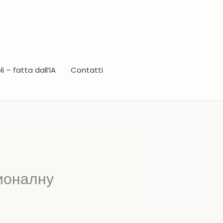
i – fatta dall’IA
Contatti
ционалну