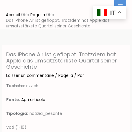
Aller
au
IT
Accueil
Pagella
contenu
Das iPhone Air ist gefloppt. Trotzdem hat Apple das
umsatzstärkste Quartal seiner Geschichte
Das iPhone Air ist gefloppt. Trotzdem hat
Apple das umsatzstärkste Quartal seiner
Geschichte
Laisser un commentaire
/
Pagella
/ Par
Testata:
nzz.ch
Fonte:
Apri articolo
Tipologia:
notizia_pesante
Voti (1-10)