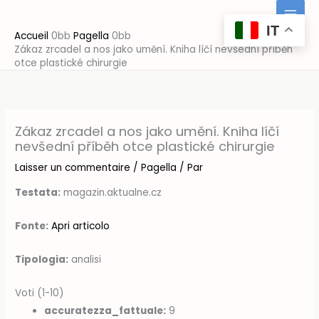
Aller
au
IT
Accueil
Pagella
contenu
Zákaz zrcadel a nos jako umění. Kniha líčí nevšední příběh
otce plastické chirurgie
Zákaz zrcadel a nos jako umění. Kniha líčí
nevšední příběh otce plastické chirurgie
Laisser un commentaire
/
Pagella
/ Par
Testata:
magazin.aktualne.cz
Fonte:
Apri articolo
Tipologia:
analisi
Voti (1-10)
accuratezza_fattuale:
9