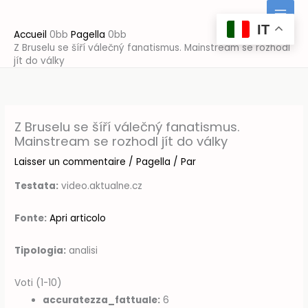
Aller
au
IT
Accueil
Pagella
contenu
Z Bruselu se šíří válečný fanatismus. Mainstream se rozhodl
jít do války
Z Bruselu se šíří válečný fanatismus.
Mainstream se rozhodl jít do války
Laisser un commentaire
/
Pagella
/ Par
Testata:
video.aktualne.cz
Fonte:
Apri articolo
Tipologia:
analisi
Voti (1-10)
accuratezza_fattuale:
6