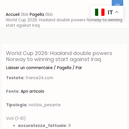
Aller
au
IT
Accueil
Pagella
contenu
World Cup 2026: Haaland double powers Norway to winning
start against Iraq
World Cup 2026: Haaland double powers
Norway to winning start against Iraq
Laisser un commentaire
/
Pagella
/ Par
Testata:
france24.com
Fonte:
Apri articolo
Tipologia:
notizia_pesante
Voti (1-10)
accuratezza_fattuale:
9