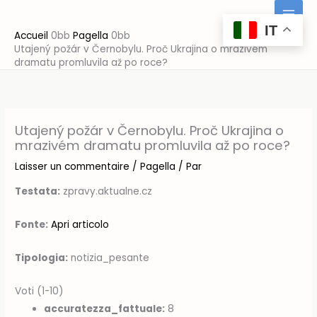
Aller
au
IT
Accueil
Pagella
contenu
Utajený požár v Černobylu. Proč Ukrajina o mrazivém
dramatu promluvila až po roce?
Utajený požár v Černobylu. Proč Ukrajina o
mrazivém dramatu promluvila až po roce?
Laisser un commentaire
/
Pagella
/ Par
Testata:
zpravy.aktualne.cz
Fonte:
Apri articolo
Tipologia:
notizia_pesante
Voti (1-10)
accuratezza_fattuale:
8