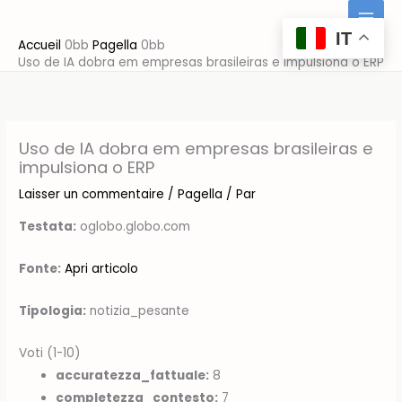
Aller
au
IT
Accueil
Pagella
contenu
Uso de IA dobra em empresas brasileiras e impulsiona o ERP
Uso de IA dobra em empresas brasileiras e
impulsiona o ERP
Laisser un commentaire
/
Pagella
/ Par
Testata:
oglobo.globo.com
Fonte:
Apri articolo
Tipologia:
notizia_pesante
Voti (1-10)
accuratezza_fattuale:
8
completezza_contesto:
7