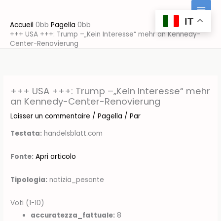
Aller
au
IT
Accueil
Pagella
contenu
+++ USA +++: Trump –„Kein Interesse“ mehr an Kennedy-
Center-Renovierung
+++ USA +++: Trump –„Kein Interesse“ mehr
an Kennedy-Center-Renovierung
Laisser un commentaire
/
Pagella
/ Par
Testata:
handelsblatt.com
Fonte:
Apri articolo
Tipologia:
notizia_pesante
Voti (1-10)
accuratezza_fattuale:
8