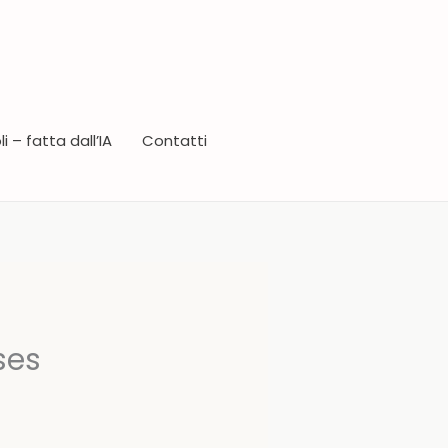
i – fatta dall’IA
Contatti
ses