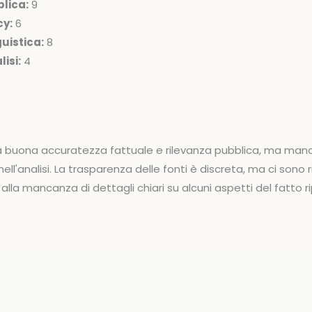
lica:
9
cy:
6
uistica:
8
isi:
4
na buona accuratezza fattuale e rilevanza pubblica, ma man
ell'analisi. La trasparenza delle fonti è discreta, ma ci sono ri
alla mancanza di dettagli chiari su alcuni aspetti del fatto r