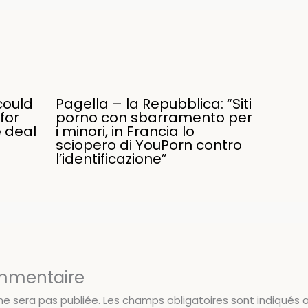
could
Pagella – la Repubblica: “Siti
for
porno con sbarramento per
e deal
i minori, in Francia lo
sciopero di YouPorn contro
l’identificazione”
ommentaire
ne sera pas publiée.
Les champs obligatoires sont indiqués