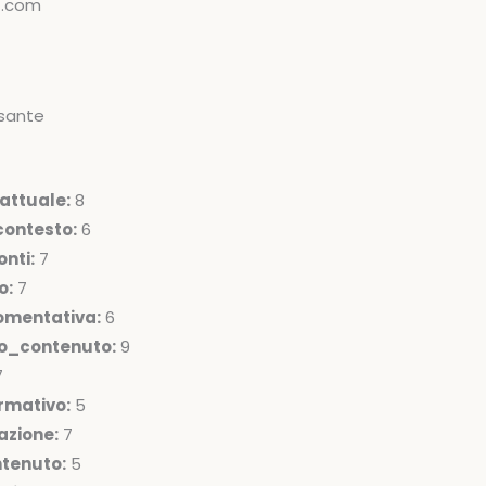
t.com
sante
attuale:
8
ontesto:
6
nti:
7
o:
7
omentativa:
6
lo_contenuto:
9
7
rmativo:
5
azione:
7
ntenuto:
5