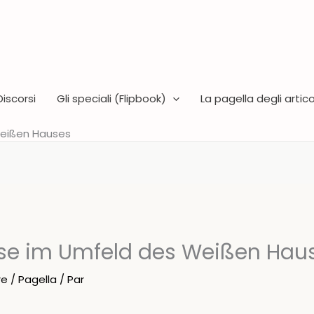
Discorsi
Gli speciali (Flipbook)
La pagella degli articol
Weißen Hauses
se im Umfeld des Weißen Hau
re
/
Pagella
/ Par