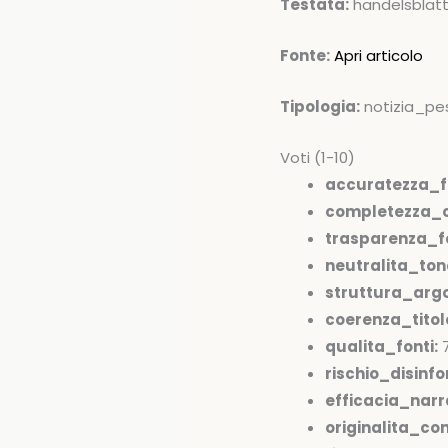
Testata:
handelsblat
Fonte:
Apri articolo
Tipologia:
notizia_pe
Voti (1-10)
accuratezza_f
completezza_c
trasparenza_fo
neutralita_ton
struttura_arg
coerenza_tito
qualita_fonti:
rischio_disinfo
efficacia_narr
originalita_co