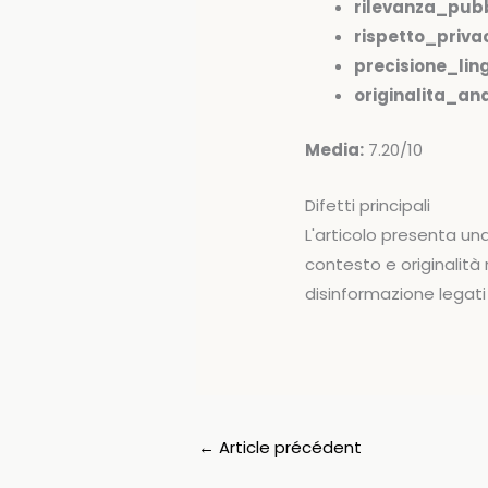
rilevanza_pubb
rispetto_priva
precisione_ling
originalita_anal
Media:
7.20/10
Difetti principali
L'articolo presenta u
contesto e originalità n
disinformazione legati 
←
Article précédent