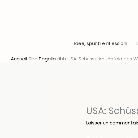
Aller
au
contenu
Idee, spunti e riflessioni
Accueil
Pagella
USA: Schüsse im Umfeld des 
USA: Schüs
Laisser un commentai