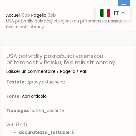
Aller
au
IT
Accueil
Pagella
contenu
USA potvrdily pokračující vojenskou přítomnost v Polsku,
řekl ministr obrany
USA potvrdily pokračující vojenskou
přítomnost v Polsku, řekl ministr obrany
Laisser un commentaire
/
Pagella
/ Par
Testata:
zpravy.aktualne.cz
Fonte:
Apri articolo
Tipologia:
notizia_pesante
Voti (1-10)
accuratezza_fattuale:
8