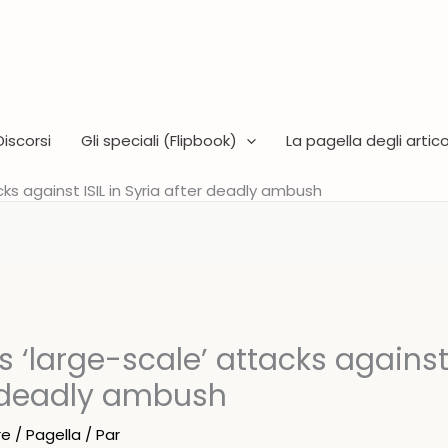
Discorsi
Gli speciali (Flipbook)
La pagella degli articol
ks against ISIL in Syria after deadly ambush
 ‘large-scale’ attacks against 
r deadly ambush
re
/
Pagella
/ Par