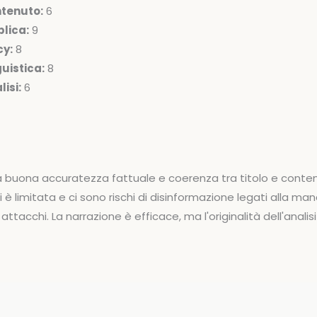
ntenuto:
6
lica:
9
cy:
8
uistica:
8
isi:
6
a buona accuratezza fattuale e coerenza tra titolo e contenu
 è limitata e ci sono rischi di disinformazione legati alla ma
attacchi. La narrazione è efficace, ma l'originalità dell'analis