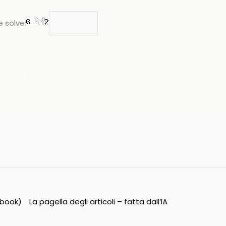
 solve:
ipbook)
La pagella degli articoli – fatta dall’IA