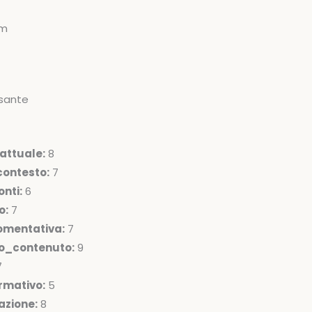
om
sante
attuale:
8
ontesto:
7
nti:
6
o:
7
omentativa:
7
lo_contenuto:
9
7
rmativo:
5
azione:
8