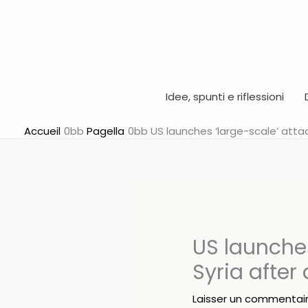
Aller
au
contenu
Idee, spunti e riflessioni
Accueil
Pagella
US launches ‘large-scale’ attac
US launches
Syria afte
Laisser un commentai