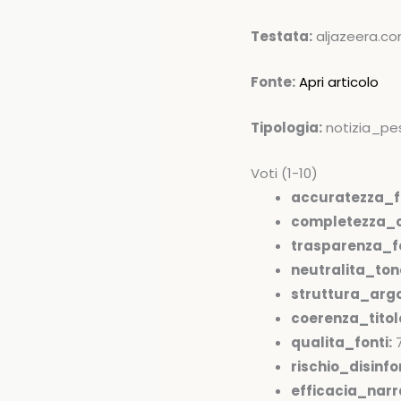
Testata:
aljazeera.c
Fonte:
Apri articolo
Tipologia:
notizia_pe
Voti (1-10)
accuratezza_f
completezza_c
trasparenza_fo
neutralita_ton
struttura_arg
coerenza_tito
qualita_fonti:
rischio_disinfo
efficacia_narr