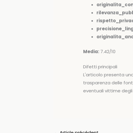
originalita_co
rilevanza_pubb
rispetto_priva
precisione_ling
originalita_anal
Media:
7.42/10
Difetti principali
L'articolo presenta un
trasparenza delle fonti
eventuali vittime degli 
←
Article précédent