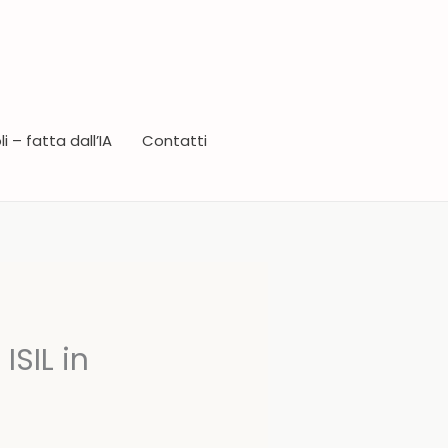
i – fatta dall’IA
Contatti
ISIL in