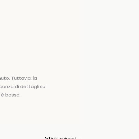
to. Tuttavia, la
ncanza di dettagli su
i è bassa.
Article suivant
→