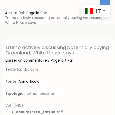
Aller
au
IT
Accueil
Pagella
contenu
Trump actively discussing potentially buying Greenland,
White House says
Trump actively discussing potentially buying
Greenland, White House says
Laisser un commentaire
/
Pagella
/ Par
Testata:
bbc.com
Fonte:
Apri articolo
Tipologia:
notizia_pesante
Voti (1-10)
accuratezza_fattuale:
8