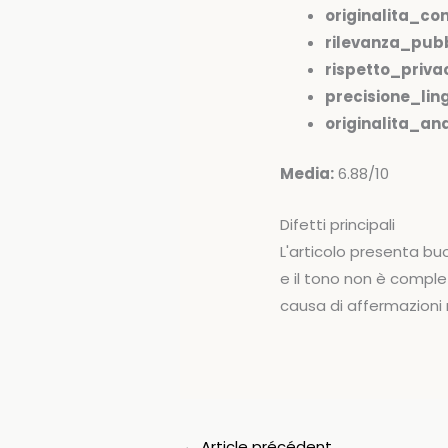
originalita_co
rilevanza_pubb
rispetto_priva
precisione_ling
originalita_anal
Media:
6.88/10
Difetti principali
L'articolo presenta bu
e il tono non è comple
causa di affermazion
←
Article précédent