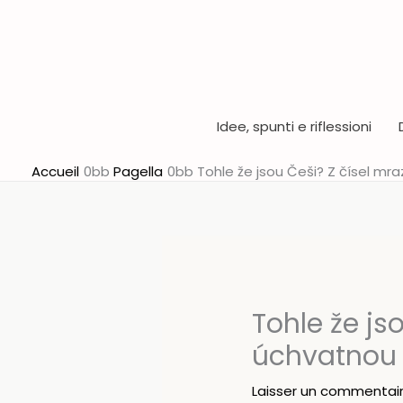
Aller
au
contenu
Idee, spunti e riflessioni
Accueil
Pagella
Tohle že jsou Češi? Z čísel mr
Tohle že js
úchvatnou 
Laisser un commentai