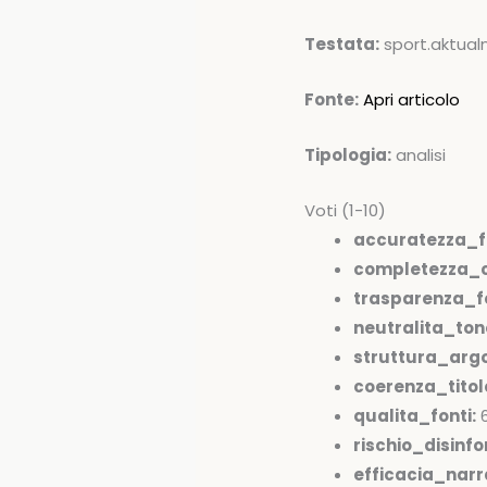
Testata:
sport.aktual
Fonte:
Apri articolo
Tipologia:
analisi
Voti (1-10)
accuratezza_f
completezza_c
trasparenza_fo
neutralita_ton
struttura_arg
coerenza_tito
qualita_fonti:
rischio_disinfo
efficacia_narr