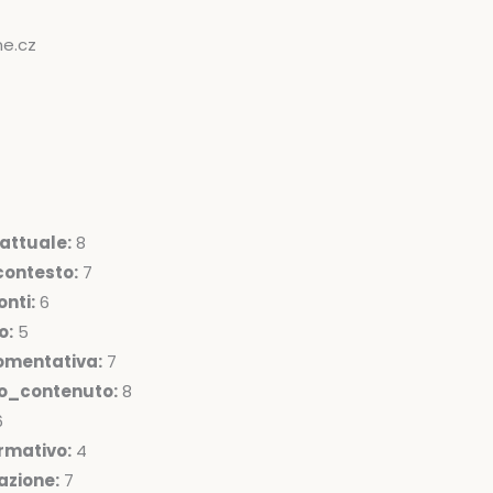
ne.cz
attuale:
8
ontesto:
7
nti:
6
o:
5
omentativa:
7
lo_contenuto:
8
6
rmativo:
4
azione:
7