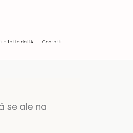
i – fatta dall’IA
Contatti
á se ale na