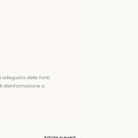
a adeguata delle fonti
di disinformazione a
Article suivant
→