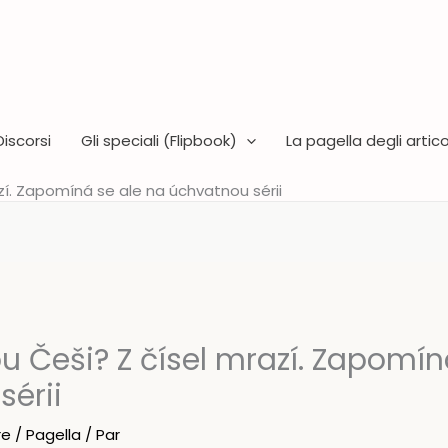
Discorsi
Gli speciali (Flipbook)
La pagella degli articol
azí. Zapomíná se ale na úchvatnou sérii
ou Češi? Z čísel mrazí. Zapomín
sérii
re
/
Pagella
/ Par