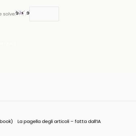
 solve:
ipbook)
La pagella degli articoli – fatta dall’IA