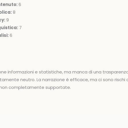
ntenuto:
6
lica:
8
cy:
9
uistica:
7
isi:
6
one informazioni e statistiche, ma manca di una trasparenz
tamente neutro. La narrazione è efficace, ma ci sono rischi 
i non completamente supportate.