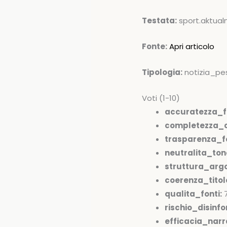
Testata:
sport.aktual
Fonte:
Apri articolo
Tipologia:
notizia_pe
Voti (1-10)
accuratezza_f
completezza_c
trasparenza_fo
neutralita_ton
struttura_arg
coerenza_tito
qualita_fonti:
rischio_disinfo
efficacia_narr