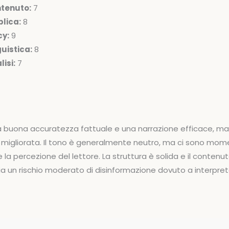
ntenuto:
7
lica:
8
cy:
9
uistica:
8
isi:
7
a buona accuratezza fattuale e una narrazione efficace, ma
 migliorata. Il tono è generalmente neutro, ma ci sono mom
la percezione del lettore. La struttura è solida e il contenuto
ia un rischio moderato di disinformazione dovuto a interpret