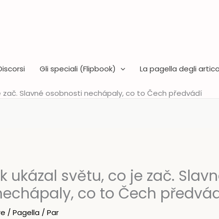
Discorsi
Gli speciali (Flipbook)
La pagella degli articol
je zač. Slavné osobnosti nechápaly, co to Čech předvádí
k ukázal světu, co je zač. Slav
nechápaly, co to Čech předvád
re
/
Pagella
/ Par