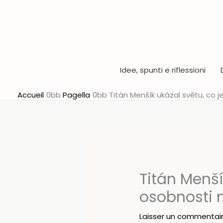
Aller
au
contenu
Idee, spunti e riflessioni
Accueil
Pagella
Titán Menšík ukázal světu, co 
Titán Menší
osobnosti 
Laisser un commentai