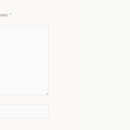
 avec
*