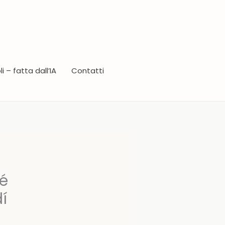
i – fatta dall’IA
Contatti
né
í