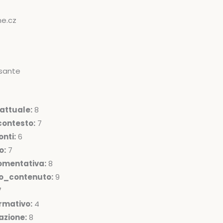
ne.cz
sante
attuale:
8
ontesto:
7
nti:
6
o:
7
omentativa:
8
lo_contenuto:
9
7
rmativo:
4
azione:
8