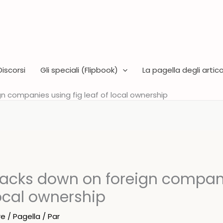
Discorsi
Gli speciali (Flipbook)
La pagella degli articol
n companies using fig leaf of local ownership
racks down on foreign compan
 local ownership
re
/
Pagella
/ Par