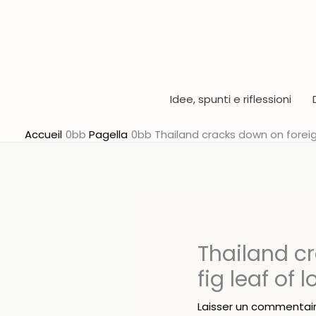
Aller
au
contenu
Idee, spunti e riflessioni
Accueil
Pagella
Thailand cracks down on foreig
Thailand c
fig leaf of
Laisser un commentai