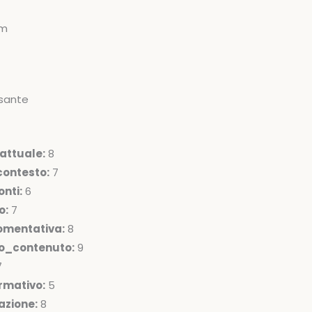
om
sante
attuale:
8
ontesto:
7
nti:
6
o:
7
omentativa:
8
lo_contenuto:
9
7
rmativo:
5
azione:
8