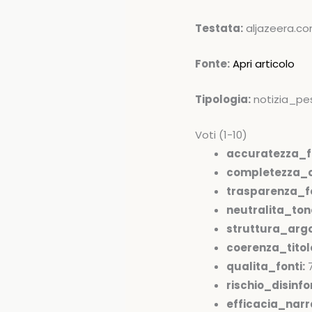
Testata:
aljazeera.c
Fonte:
Apri articolo
Tipologia:
notizia_pe
Voti (1-10)
accuratezza_f
completezza_c
trasparenza_fo
neutralita_ton
struttura_arg
coerenza_tito
qualita_fonti:
rischio_disinfo
efficacia_narr