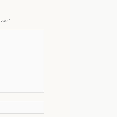
 avec
*