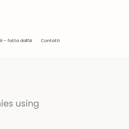
i – fatta dall’IA
Contatti
ies using