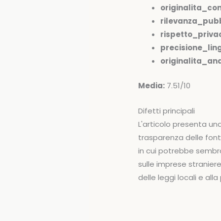
originalita_co
rilevanza_pubb
rispetto_priva
precisione_ling
originalita_anal
Media:
7.51/10
Difetti principali
L'articolo presenta u
trasparenza delle fon
in cui potrebbe sembra
sulle imprese straniere
delle leggi locali e alla