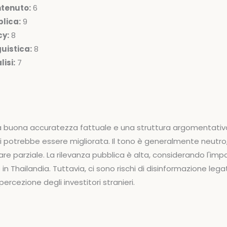
ntenuto:
6
lica:
9
cy:
8
uistica:
8
isi:
7
na buona accuratezza fattuale e una struttura argomentativa
ti potrebbe essere migliorata. Il tono è generalmente neutr
re parziale. La rilevanza pubblica è alta, considerando l'im
 in Thailandia. Tuttavia, ci sono rischi di disinformazione lega
 percezione degli investitori stranieri.