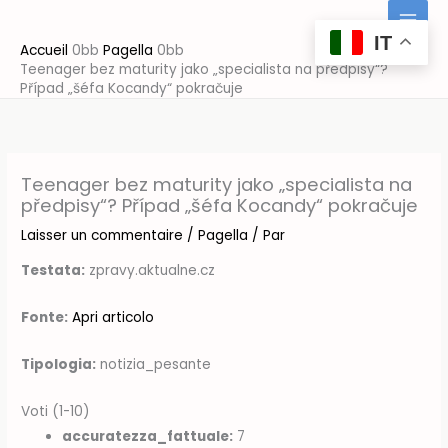
Aller
au
IT
Accueil
Pagella
contenu
Teenager bez maturity jako „specialista na předpisy“?
Případ „šéfa Kocandy“ pokračuje
Teenager bez maturity jako „specialista na
předpisy“? Případ „šéfa Kocandy“ pokračuje
Laisser un commentaire
/
Pagella
/ Par
Testata:
zpravy.aktualne.cz
Fonte:
Apri articolo
Tipologia:
notizia_pesante
Voti (1-10)
accuratezza_fattuale:
7