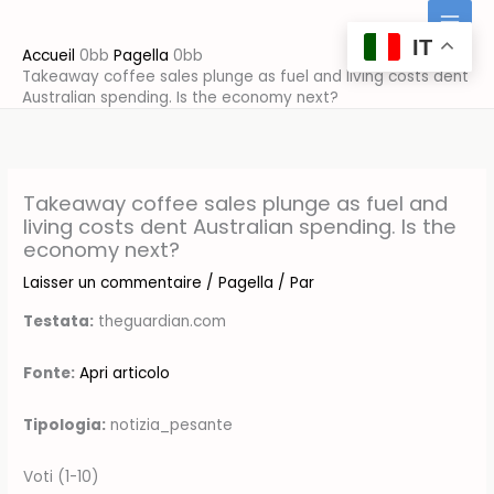
Aller
au
IT
Accueil
Pagella
contenu
Takeaway coffee sales plunge as fuel and living costs dent
Australian spending. Is the economy next?
Takeaway coffee sales plunge as fuel and
living costs dent Australian spending. Is the
economy next?
Laisser un commentaire
/
Pagella
/ Par
Testata:
theguardian.com
Fonte:
Apri articolo
Tipologia:
notizia_pesante
Voti (1-10)