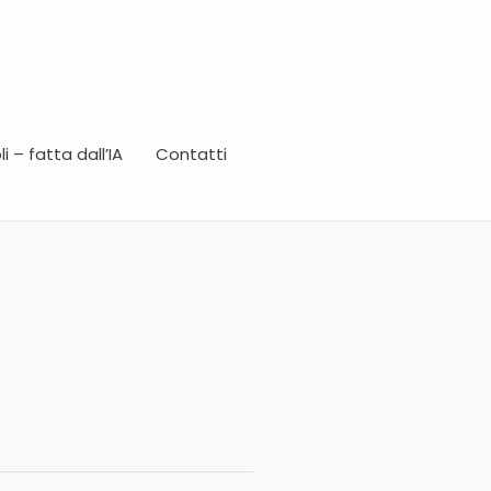
i – fatta dall’IA
Contatti