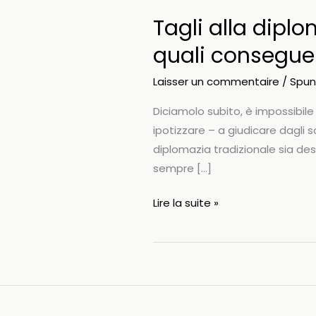
Tagli alla diplo
quali consegue
Laisser un commentaire
/
Spunt
Diciamolo subito, è impossibi
ipotizzare – a giudicare dagli
diplomazia tradizionale sia dest
sempre […]
Tagli
Lire la suite »
alla
diplomazia,
IA
e
comunicazione