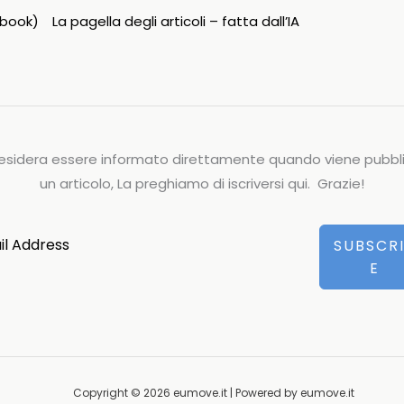
ipbook)
La pagella degli articoli – fatta dall’IA
esidera essere informato direttamente quando viene pubbl
un articolo, La preghiamo di iscriversi qui. Grazie!
SUBSCR
E
Copyright © 2026 eumove.it | Powered by eumove.it