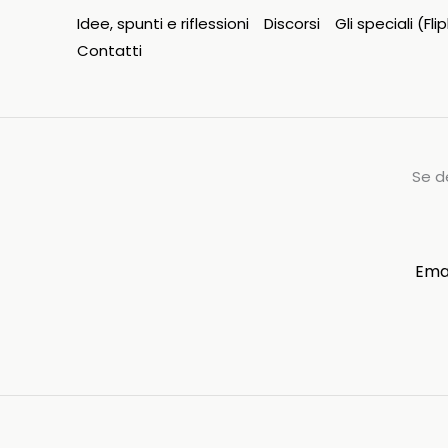
diretta
Idee, spunti e riflessioni
Discorsi
Gli speciali (Fl
dei
Contatti
leader:
quali
conseguenze?
Se d