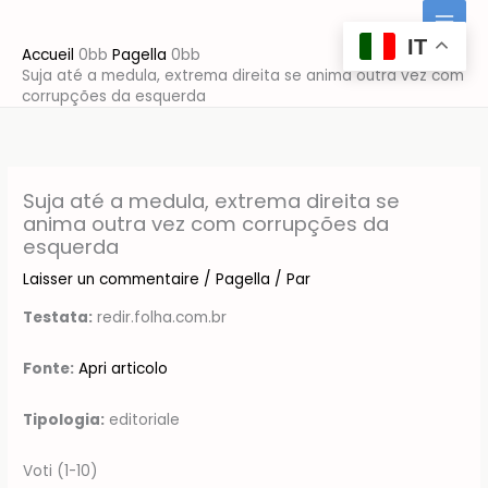
Aller
au
IT
Accueil
Pagella
contenu
Suja até a medula, extrema direita se anima outra vez com
corrupções da esquerda
Suja até a medula, extrema direita se
anima outra vez com corrupções da
esquerda
Laisser un commentaire
/
Pagella
/ Par
Testata:
redir.folha.com.br
Fonte:
Apri articolo
Tipologia:
editoriale
Voti (1-10)