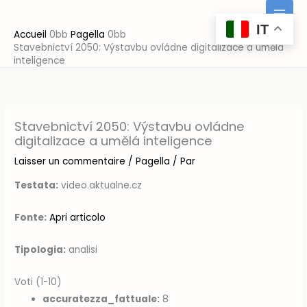
Aller
au
IT
Accueil
Pagella
contenu
Stavebnictví 2050: Výstavbu ovládne digitalizace a umělá
inteligence
Stavebnictví 2050: Výstavbu ovládne
digitalizace a umělá inteligence
Laisser un commentaire
/
Pagella
/ Par
Testata:
video.aktualne.cz
Fonte:
Apri articolo
Tipologia:
analisi
Voti (1-10)
accuratezza_fattuale:
8