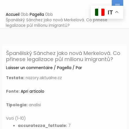
Aller
au
IT
Accueil
Pagella
contenu
Španělský Sánchez jako nová Merkelová. Co přinese
legalizace půl milionu imigrantů?
Španělský Sánchez jako nová Merkelová. Co
přinese legalizace půl milionu imigrantů?
Laisser un commentaire
/
Pagella
/ Par
Testata:
nazory.aktualne.cz
Fonte:
Apri articolo
Tipologia:
analisi
Voti (1-10)
accuratezza_fattuale:
7