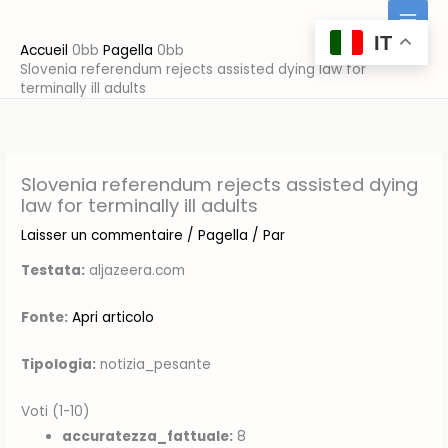
Aller
au
IT
Accueil
Pagella
contenu
Slovenia referendum rejects assisted dying law for
terminally ill adults
Slovenia referendum rejects assisted dying
law for terminally ill adults
Laisser un commentaire
/
Pagella
/ Par
Testata:
aljazeera.com
Fonte:
Apri articolo
Tipologia:
notizia_pesante
Voti (1-10)
accuratezza_fattuale:
8