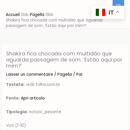
Aller
au
IT
Accueil
Pagella
contenu
Shakira fica chocada com multidão que aguarda
passagem de som: ‘Estão aqui por mim?’
Shakira fica chocada com multidão que
aguarda passagem de som: ‘Estão aqui por
mim?’
Laisser un commentaire
/
Pagella
/ Par
Testata:
redir.folha.com.br
Fonte:
Apri articolo
Tipologia:
notizia_pesante
Voti (1-10)