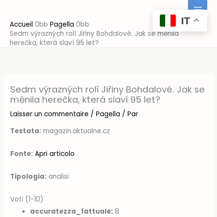
Aller
au
IT
Accueil
Pagella
contenu
Sedm výrazných rolí Jiřiny Bohdalové. Jak se měnila
herečka, která slaví 95 let?
Sedm výrazných rolí Jiřiny Bohdalové. Jak se
měnila herečka, která slaví 95 let?
Laisser un commentaire
/
Pagella
/ Par
Testata:
magazin.aktualne.cz
Fonte:
Apri articolo
Tipologia:
analisi
Voti (1-10)
accuratezza_fattuale:
8