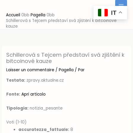
Aller
au
IT
Accueil
Pagella
contenu
Schillerová s Tejcem představí svá zjištění k bitcoinové
kauze
Schillerová s Tejcem představí svá zjištění k
bitcoinové kauze
Laisser un commentaire
/
Pagella
/ Par
Testata:
zpravy.aktualne.cz
Fonte:
Apri articolo
Tipologia:
notizia_pesante
Voti (1-10)
accuratezza_fattuale:
8