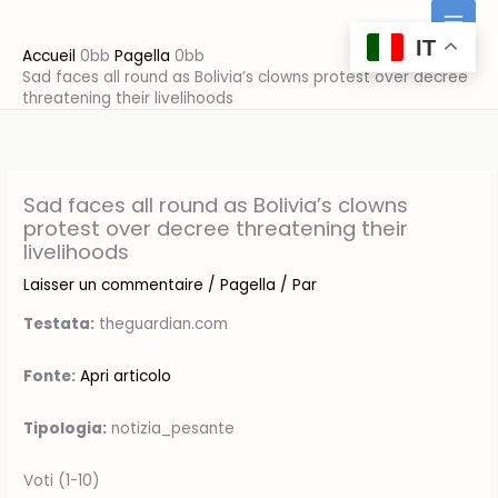
Aller
au
IT
Accueil
Pagella
contenu
Sad faces all round as Bolivia’s clowns protest over decree
threatening their livelihoods
Sad faces all round as Bolivia’s clowns
protest over decree threatening their
livelihoods
Laisser un commentaire
/
Pagella
/ Par
Testata:
theguardian.com
Fonte:
Apri articolo
Tipologia:
notizia_pesante
Voti (1-10)