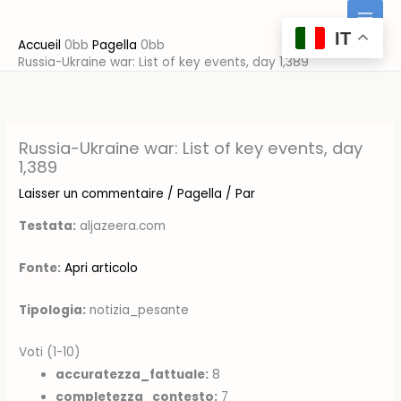
Aller
au
IT
Accueil
Pagella
contenu
Russia-Ukraine war: List of key events, day 1,389
Russia-Ukraine war: List of key events, day
1,389
Laisser un commentaire
/
Pagella
/ Par
Testata:
aljazeera.com
Fonte:
Apri articolo
Tipologia:
notizia_pesante
Voti (1-10)
accuratezza_fattuale:
8
completezza_contesto:
7