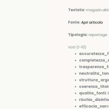
Testata:
magazin.akt
Fonte:
Apri articolo
Tipologia:
reportage
Voti (1-10)
accuratezza_f
completezza_c
trasparenza_fo
neutralita_ton
struttura_arg
coerenza_tito
qualita_fonti:
rischio_disinfo
efficacia_narr