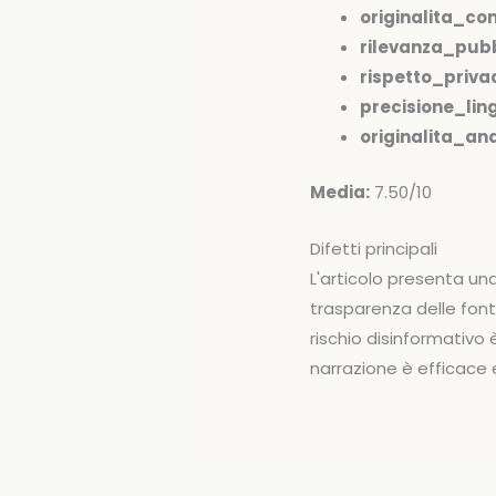
originalita_co
rilevanza_pubb
rispetto_priva
precisione_ling
originalita_anal
Media:
7.50/10
Difetti principali
L'articolo presenta u
trasparenza delle font
rischio disinformativo
narrazione è efficace