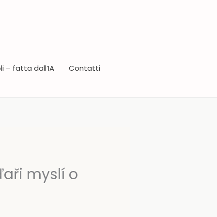
i – fatta dall’IA
Contatti
aři myslí o