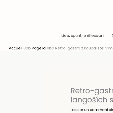
Aller
au
contenu
Idee, spunti e riflessioni
Accueil
Pagella
Retro-gastro z koupaliště: Vím
Retro-gastr
langoších 
Laisser un commentai