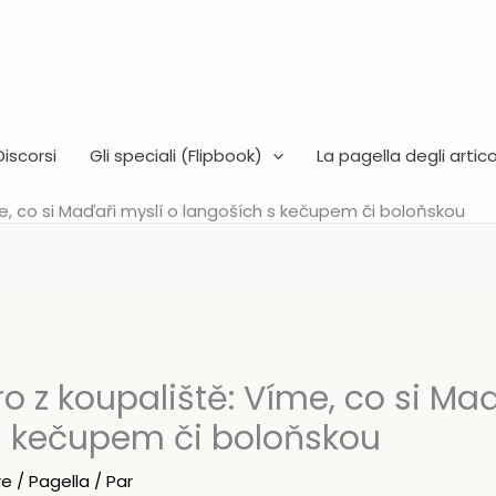
Discorsi
Gli speciali (Flipbook)
La pagella degli articol
e, co si Maďaři myslí o langoších s kečupem či boloňskou
o z koupaliště: Víme, co si Maď
s kečupem či boloňskou
re
/
Pagella
/ Par