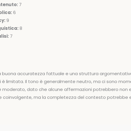
ntenuto:
7
lica:
6
cy:
9
uistica:
8
isi:
7
na buona accuratezza fattuale e una struttura argomentativa
i è limitata. Il tono è generalmente neutro, ma ci sono moment
 è moderato, dato che alcune affermazioni potrebbero non es
 e coinvolgente, ma la completezza del contesto potrebbe e