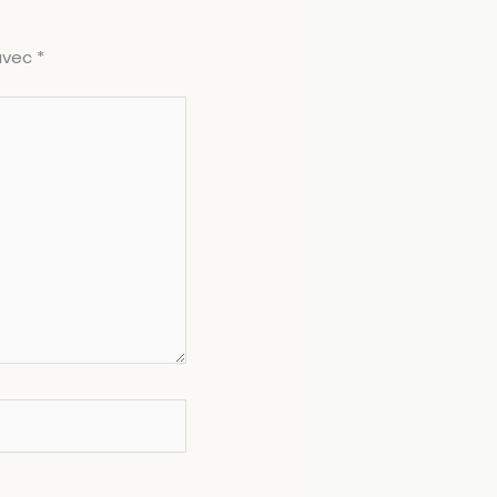
 avec
*