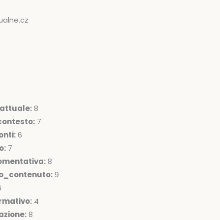
ualne.cz
attuale:
8
ontesto:
7
nti:
6
o:
7
omentativa:
8
lo_contenuto:
9
6
rmativo:
4
azione:
8