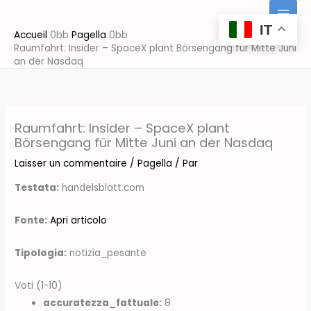
Aller
au
IT
Accueil
Pagella
contenu
Raumfahrt: Insider – SpaceX plant Börsengang für Mitte Juni
an der Nasdaq
Raumfahrt: Insider – SpaceX plant
Börsengang für Mitte Juni an der Nasdaq
Laisser un commentaire
/
Pagella
/ Par
Testata:
handelsblatt.com
Fonte:
Apri articolo
Tipologia:
notizia_pesante
Voti (1-10)
accuratezza_fattuale:
8