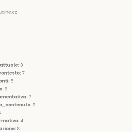
ualne.cz
attuale:
8
ontesto:
7
nti:
5
o:
6
omentativa:
7
lo_contenuto:
9
6
rmativo:
4
azione:
8