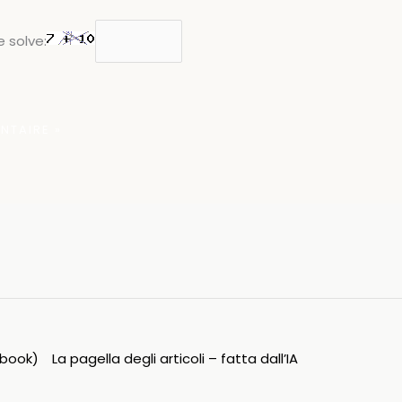
 solve:
ipbook)
La pagella degli articoli – fatta dall’IA