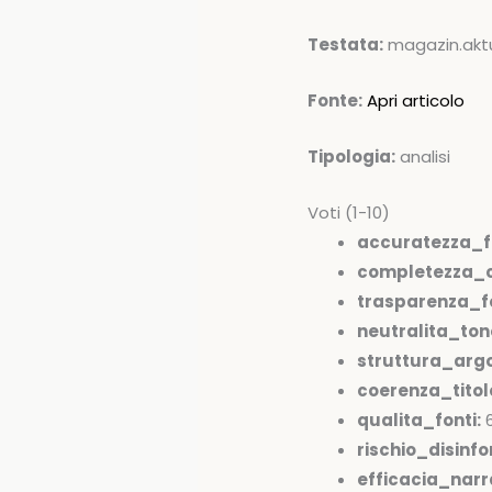
Testata:
magazin.akt
Fonte:
Apri articolo
Tipologia:
analisi
Voti (1-10)
accuratezza_f
completezza_c
trasparenza_fo
neutralita_ton
struttura_arg
coerenza_tito
qualita_fonti:
rischio_disinfo
efficacia_narr