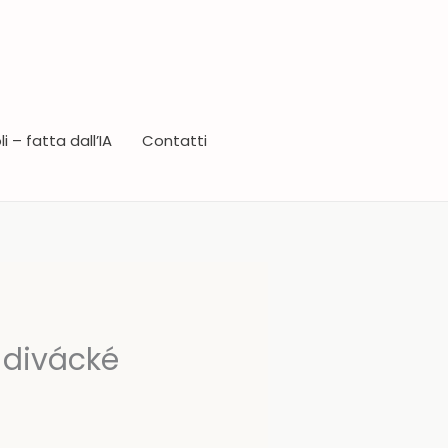
i – fatta dall’IA
Contatti
 divácké