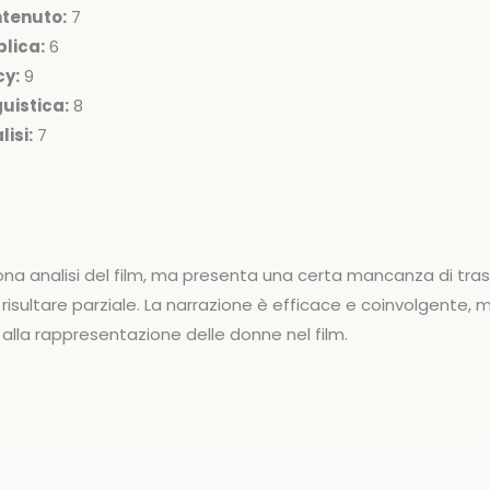
ntenuto:
7
lica:
6
cy:
9
uistica:
8
isi:
7
uona analisi del film, ma presenta una certa mancanza di tras
sultare parziale. La narrazione è efficace e coinvolgente, ma
 alla rappresentazione delle donne nel film.