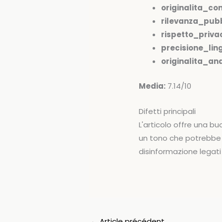
originalita_co
rilevanza_pubb
rispetto_priva
precisione_ling
originalita_anal
Media:
7.14/10
Difetti principali
L'articolo offre una b
un tono che potrebbe ri
disinformazione legati
←
Article précédent