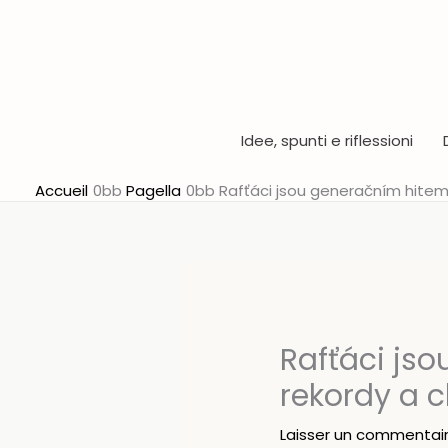
Aller
au
contenu
Idee, spunti e riflessioni
Accueil
Pagella
Rafťáci jsou generačním hitem.
Rafťáci jso
rekordy a 
Laisser un commentai