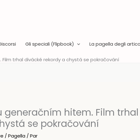
Discorsi
Gli speciali (Flipbook)
La pagella degli articol
 Film trhal divácké rekordy a chystá se pokračování
u generačním hitem. Film trhal
chystá se pokračování
re
/
Pagella
/ Par