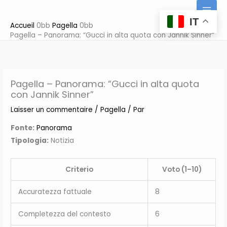
Aller
au
IT
Accueil
Pagella
contenu
Pagella – Panorama: “Gucci in alta quota con Jannik Sinner”
Pagella – Panorama: “Gucci in alta quota
con Jannik Sinner”
Laisser un commentaire
/
Pagella
/ Par
Fonte:
Panorama
Tipologia:
Notizia
Criterio
Voto (1–10)
Accuratezza fattuale
8
Completezza del contesto
6