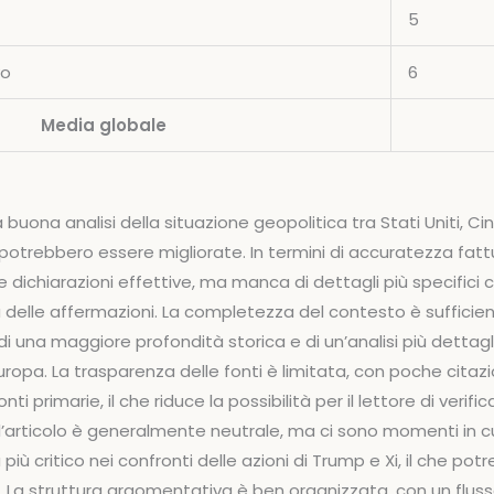
5
vo
6
Media globale
 buona analisi della situazione geopolitica tra Stati Uniti, C
otrebbero essere migliorate. In termini di accuratezza fattu
 e dichiarazioni effettive, ma manca di dettagli più specific
tà delle affermazioni. La completezza del contesto è sufficien
i una maggiore profondità storica e di un’analisi più dettagli
uropa. La trasparenza delle fonti è limitata, con poche citazi
onti primarie, il che riduce la possibilità per il lettore di verifi
ll’articolo è generalmente neutrale, ma ci sono momenti in cu
più critico nei confronti delle azioni di Trump e Xi, il che pot
. La struttura argomentativa è ben organizzata, con un fluss