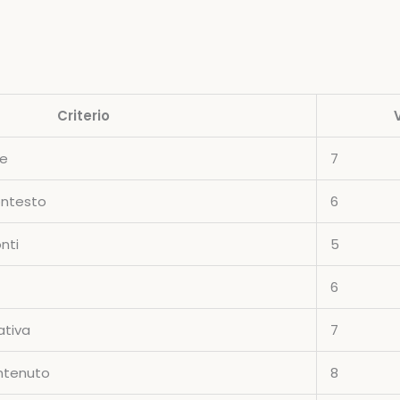
Criterio
le
7
ontesto
6
nti
5
6
ativa
7
ntenuto
8