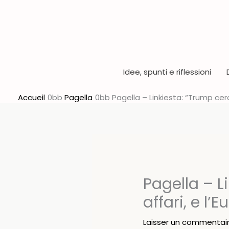
Aller
au
contenu
Idee, spunti e riflessioni
Accueil
Pagella
Pagella – Linkiesta: “Trump cerca
Pagella – L
affari, e l’
Laisser un commentai