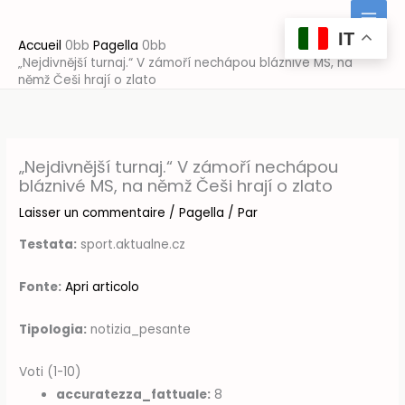
Aller
au
IT
Accueil
Pagella
contenu
„Nejdivnější turnaj.“ V zámoří nechápou bláznivé MS, na
němž Češi hrají o zlato
„Nejdivnější turnaj.“ V zámoří nechápou
bláznivé MS, na němž Češi hrají o zlato
Laisser un commentaire
/
Pagella
/ Par
Testata:
sport.aktualne.cz
Fonte:
Apri articolo
Tipologia:
notizia_pesante
Voti (1-10)
accuratezza_fattuale:
8