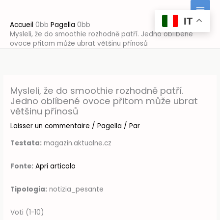
Aller
au
IT
Accueil
Pagella
contenu
Mysleli, že do smoothie rozhodně patří. Jedno oblíbené
ovoce přitom může ubrat většinu přínosů
Mysleli, že do smoothie rozhodně patří.
Jedno oblíbené ovoce přitom může ubrat
většinu přínosů
Laisser un commentaire
/
Pagella
/ Par
Testata:
magazin.aktualne.cz
Fonte:
Apri articolo
Tipologia:
notizia_pesante
Voti (1-10)