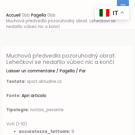
Aller
au
IT
Accueil
Pagella
contenu
Muchová předvedla pozoruhodný obrat. Lehečkovi se
nedařilo vůbec nic a končí
Muchová předvedla pozoruhodný obrat.
Lehečkovi se nedařilo vůbec nic a končí
Laisser un commentaire
/
Pagella
/ Par
Testata:
sport.aktualne.cz
Fonte:
Apri articolo
Tipologia:
notizia_pesante
Voti (1-10)
accuratezza_fattuale:
9