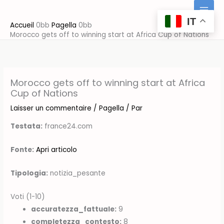
Aller
au
IT
Accueil
Pagella
contenu
Morocco gets off to winning start at Africa Cup of Nations
Morocco gets off to winning start at Africa
Cup of Nations
Laisser un commentaire
/
Pagella
/ Par
Testata:
france24.com
Fonte:
Apri articolo
Tipologia:
notizia_pesante
Voti (1-10)
accuratezza_fattuale:
9
completezza_contesto:
8