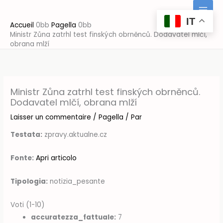
Aller
au
IT
Accueil
Pagella
contenu
Ministr Zůna zatrhl test finských obrněnců. Dodavatel mlčí,
obrana mlží
Ministr Zůna zatrhl test finských obrněnců.
Dodavatel mlčí, obrana mlží
Laisser un commentaire
/
Pagella
/ Par
Testata:
zpravy.aktualne.cz
Fonte:
Apri articolo
Tipologia:
notizia_pesante
Voti (1-10)
accuratezza_fattuale:
7