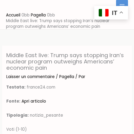
Aller
au
IT
Accueil
Pagella
contenu
Middle East live: Trump says stopping Iran’s nuclear
program outweighs Americans’ economic pain
Middle East live: Trump says stopping Iran’s
nuclear program outweighs Americans’
economic pain
Laisser un commentaire
/
Pagella
/ Par
Testata:
france24.com
Fonte:
Apri articolo
Tipologia:
notizia_pesante
Voti (1-10)