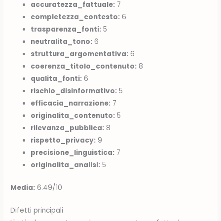
accuratezza_fattuale:
7
completezza_contesto:
6
trasparenza_fonti:
5
neutralita_tono:
6
struttura_argomentativa:
6
coerenza_titolo_contenuto:
8
qualita_fonti:
6
rischio_disinformativo:
5
efficacia_narrazione:
7
originalita_contenuto:
5
rilevanza_pubblica:
8
rispetto_privacy:
9
precisione_linguistica:
7
originalita_analisi:
5
Media:
6.49/10
Difetti principali