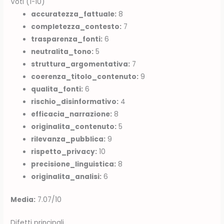
Voti (1-10)
accuratezza_fattuale:
8
completezza_contesto:
7
trasparenza_fonti:
6
neutralita_tono:
5
struttura_argomentativa:
7
coerenza_titolo_contenuto:
9
qualita_fonti:
6
rischio_disinformativo:
4
efficacia_narrazione:
8
originalita_contenuto:
5
rilevanza_pubblica:
9
rispetto_privacy:
10
precisione_linguistica:
8
originalita_analisi:
6
Media:
7.07/10
Difetti principali