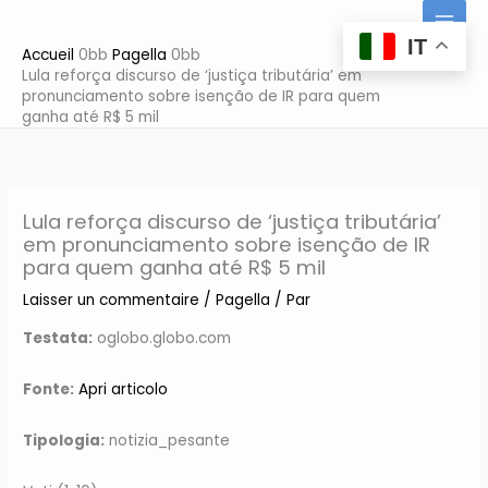
Aller
au
IT
Accueil
Pagella
contenu
Lula reforça discurso de ‘justiça tributária’ em
pronunciamento sobre isenção de IR para quem
ganha até R$ 5 mil
Lula reforça discurso de ‘justiça tributária’
em pronunciamento sobre isenção de IR
para quem ganha até R$ 5 mil
Laisser un commentaire
/
Pagella
/ Par
Testata:
oglobo.globo.com
Fonte:
Apri articolo
Tipologia:
notizia_pesante