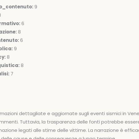
lo_contenuto:
9
8
rmativo:
6
azione:
8
ntenuto:
6
lica:
9
cy:
8
uistica:
8
isi:
7
ormazioni dettagliate e aggiornate sugli eventi sismici in Ve
commenti. Tuttavia, la trasparenza delle fonti potrebbe esser
ormazione legati alle stime delle vittime. La narrazione è eff
a delle cause e delle conseguenze a lungo termine.