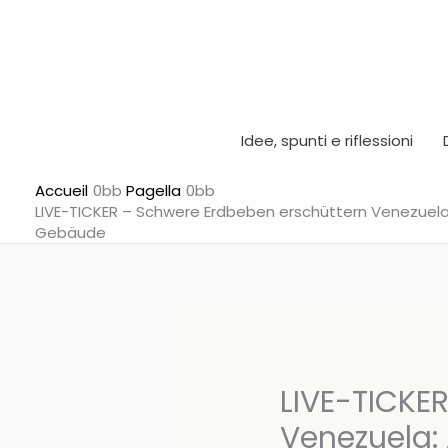
Aller
au
contenu
Idee, spunti e riflessioni
Accueil
Pagella
LIVE-TICKER – Schwere Erdbeben erschüttern Venezuela:
Gebäude
LIVE-TICKE
Venezuela: 