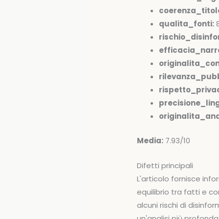
coerenza_tito
qualita_fonti:
rischio_disinfo
efficacia_narr
originalita_co
rilevanza_pubb
rispetto_priva
precisione_ling
originalita_anal
Media:
7.93/10
Difetti principali
L'articolo fornisce inf
equilibrio tra fatti e 
alcuni rischi di disinf
un'analisi più profond