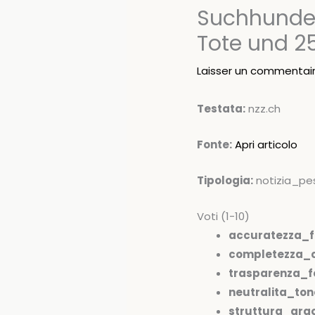
Suchhunden
Tote und 2
Laisser un commentai
Testata:
nzz.ch
Fonte:
Apri articolo
Tipologia:
notizia_pe
Voti (1-10)
accuratezza_f
completezza_c
trasparenza_fo
neutralita_ton
struttura_arg