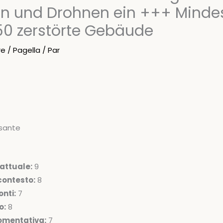
 und Drohnen ein +++ Mindes
50 zerstörte Gebäude
re
/
Pagella
/ Par
sante
attuale:
9
ontesto:
8
nti:
7
o:
8
omentativa:
7