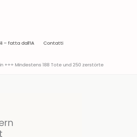
i – fatta dall’IA
Contatti
in +++ Mindestens 188 Tote und 250 zerstörte
ern
t