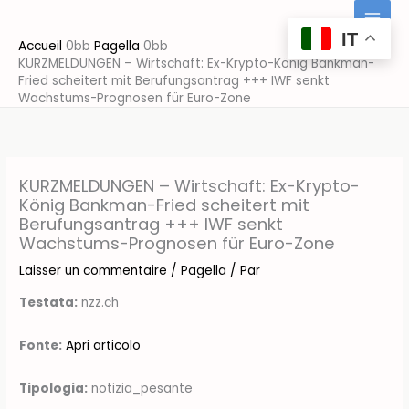
Aller
au
IT
Accueil
Pagella
contenu
KURZMELDUNGEN – Wirtschaft: Ex-Krypto-König Bankman-
Fried scheitert mit Berufungsantrag +++ IWF senkt
Wachstums-Prognosen für Euro-Zone
KURZMELDUNGEN – Wirtschaft: Ex-Krypto-
König Bankman-Fried scheitert mit
Berufungsantrag +++ IWF senkt
Wachstums-Prognosen für Euro-Zone
Laisser un commentaire
/
Pagella
/ Par
Testata:
nzz.ch
Fonte:
Apri articolo
Tipologia:
notizia_pesante