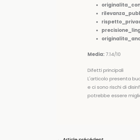
originalita_co
rilevanza_pubb
rispetto_priva
precisione_ling
originalita_anal
Media:
7.14/10
Difetti principali
L'articolo presenta bu
e ci sono rischi di di
potrebbe essere miglio
←
Article précédent