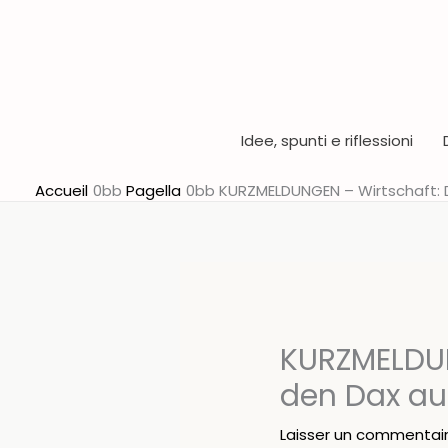
Aller
au
contenu
Idee, spunti e riflessioni
Accueil
Pagella
KURZMELDUNGEN – Wirtschaft: D
KURZMELDUN
den Dax au
Laisser un commentai