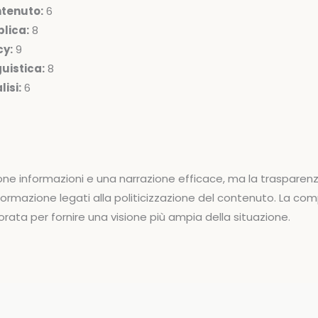
ntenuto:
6
lica:
8
cy:
9
uistica:
8
isi:
6
one informazioni e una narrazione efficace, ma la trasparenza
sinformazione legati alla politicizzazione del contenuto. La c
rata per fornire una visione più ampia della situazione.