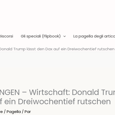
Discorsi
Gli speciali (Flipbook)
La pagella degli articol
onald Trump lässt den Dax auf ein Dreiwochentief rutschen
GEN – Wirtschaft: Donald Tru
f ein Dreiwochentief rutschen
re
/
Pagella
/ Par