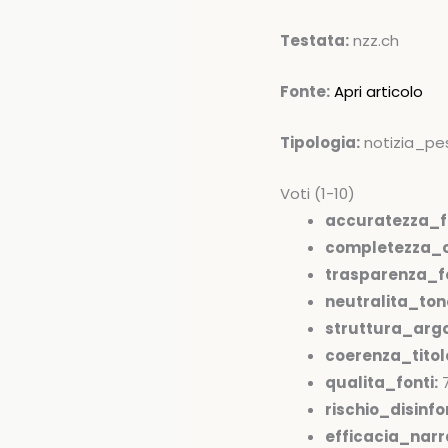
Testata:
nzz.ch
Fonte:
Apri articolo
Tipologia:
notizia_pe
Voti (1-10)
accuratezza_f
completezza_c
trasparenza_fo
neutralita_ton
struttura_arg
coerenza_tito
qualita_fonti:
rischio_disinfo
efficacia_narr