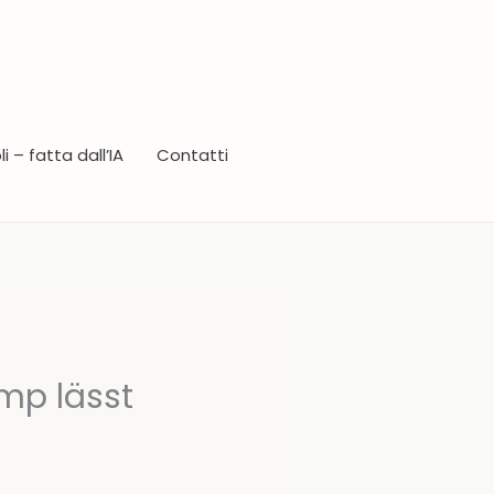
i – fatta dall’IA
Contatti
mp lässt