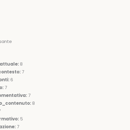
sante
attuale:
8
ontesto:
7
nti:
6
o:
7
omentativa:
7
lo_contenuto:
8
7
rmativo:
5
azione:
7