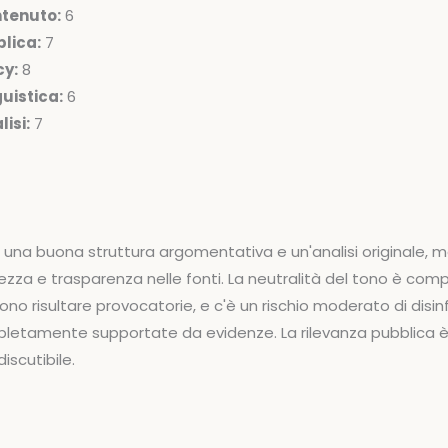
ntenuto:
6
lica:
7
cy:
8
uistica:
6
isi:
7
na buona struttura argomentativa e un'analisi originale, ma
za e trasparenza nelle fonti. La neutralità del tono è co
no risultare provocatorie, e c'è un rischio moderato di disi
letamente supportate da evidenze. La rilevanza pubblica è 
discutibile.