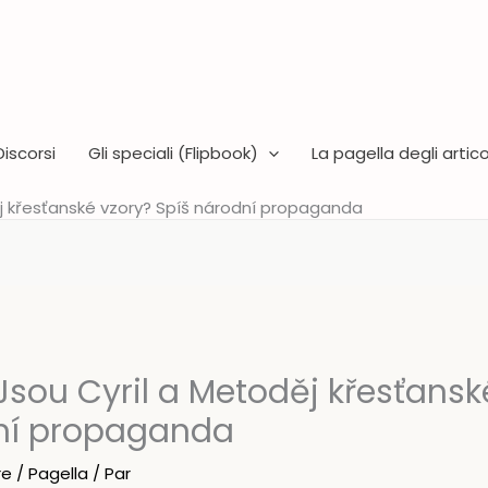
Discorsi
Gli speciali (Flipbook)
La pagella degli articol
j křesťanské vzory? Spíš národní propaganda
sou Cyril a Metoděj křesťansk
ní propaganda
re
/
Pagella
/ Par