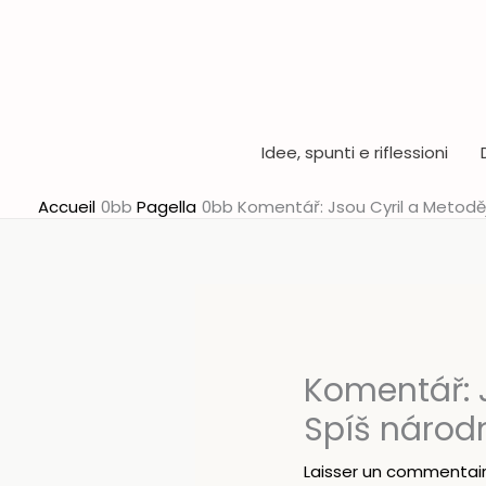
Aller
au
contenu
Idee, spunti e riflessioni
Accueil
Pagella
Komentář: Jsou Cyril a Metodě
Komentář: J
Spíš národ
Laisser un commentai