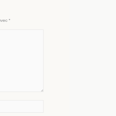
 avec
*