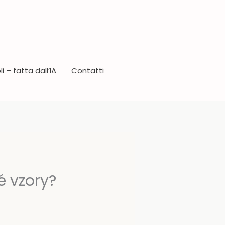
i – fatta dall’IA
Contatti
é vzory?