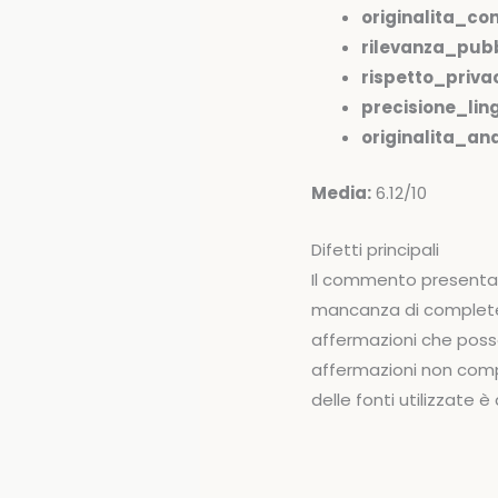
originalita_co
rilevanza_pubb
rispetto_priva
precisione_ling
originalita_anal
Media:
6.12/10
Difetti principali
Il commento presenta u
mancanza di completez
affermazioni che posso
affermazioni non comp
delle fonti utilizzate è 