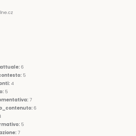
lne.cz
attuale:
6
ontesto:
5
nti:
4
o:
5
omentativa:
7
lo_contenuto:
6
4
rmativo:
5
azione:
7