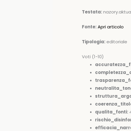
Testata:
nazory.aktua
Fonte:
Apri articolo
Tipologia:
editoriale
Voti (1-10)
accuratezza_f
completezza_c
trasparenza_fo
neutralita_ton
struttura_arg
coerenza_tito
qualita_fonti:
rischio_disinfo
efficacia_narr