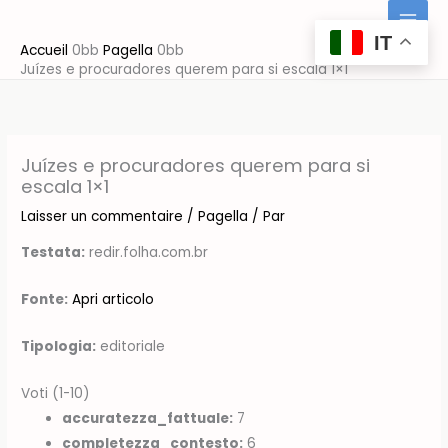
Aller
au
IT
Accueil
Pagella
contenu
Juízes e procuradores querem para si escala 1×1
Juízes e procuradores querem para si
escala 1×1
Laisser un commentaire
/
Pagella
/ Par
Testata:
redir.folha.com.br
Fonte:
Apri articolo
Tipologia:
editoriale
Voti (1-10)
accuratezza_fattuale:
7
completezza_contesto:
6