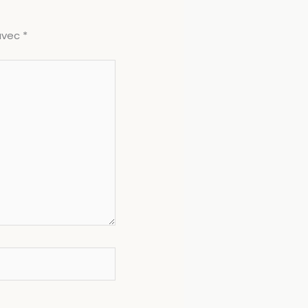
 avec
*