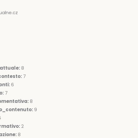
ualne.cz
attuale:
8
ontesto:
7
nti:
6
o:
7
omentativa:
8
lo_contenuto:
9
6
rmativo:
2
azione:
8