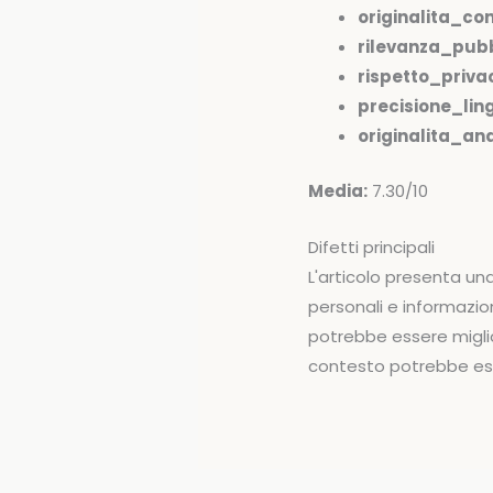
originalita_co
rilevanza_pubb
rispetto_priva
precisione_ling
originalita_anal
Media:
7.30/10
Difetti principali
L'articolo presenta una
personali e informazion
potrebbe essere miglio
contesto potrebbe es