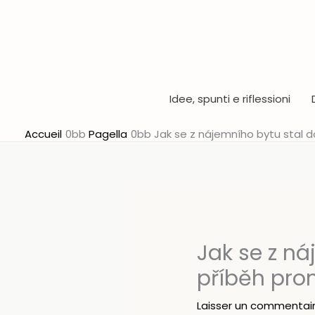
Aller
au
contenu
Idee, spunti e riflessioni
Accueil
Pagella
Jak se z nájemního bytu stal d
Jak se z n
příběh prom
Laisser un commentai