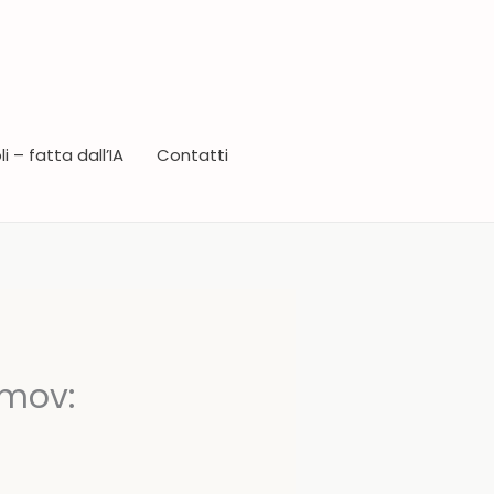
i – fatta dall’IA
Contatti
omov: