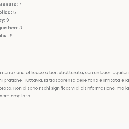
ntenuto:
7
lica:
5
cy:
9
uistica:
8
isi:
6
 narrazione efficace e ben strutturata, con un buon equilibri
i pratiche. Tuttavia, la trasparenza delle fonti è limitata e l
rata. Non ci sono rischi significativi di disinformazione, ma 
sere ampliata.